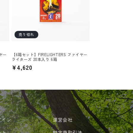
売り切れ
イヤー
【6箱セット】FIRELIGHTERS ファイヤー
ライターズ 20本入り 6箱
通
¥4,620
常
価
格
グイン
運営会社
ート
特定商取引法