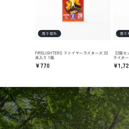
ン
:
売り切れ
売り
FIRELIGHTERS ファイヤーライターズ 20
【2箱セッ
本入り 1箱
ライターズ
通
¥770
通
¥1,72
常
常
価
価
格
格