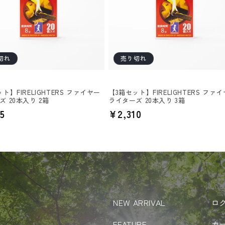
切れ
売り切れ
ト】FIRELIGHTERS ファイヤー
【3箱セット】FIRELIGHTERS ファ
 20本入り 2箱
ライターズ 20本入り 3箱
5
通
¥2,310
常
価
格
NEW ARRIVAL
ロ
FEATURE
カ