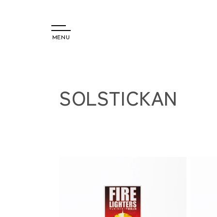
MENU
コンテ
ンツに
コ
SOLSTICKAN
進む
レ
ク
シ
ョ