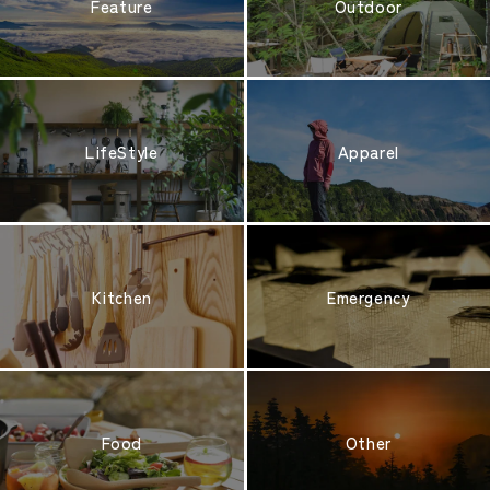
Feature
Outdoor
LifeStyle
Apparel
Kitchen
Emergency
Food
Other