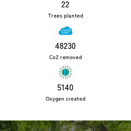
22
Trees planted
48230
Co2 removed
5140
Oxygen created