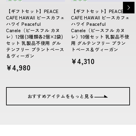
【ギフトセット】PEACE
【ギフトセット】PEACE
CAFE HAWAII ピースカフェ
CAFE HAWAII ピースカフェ
ハワイ Peaceful
ハワイ Peaceful
Canele（ピースフル カヌ
Canele（ピースフル カヌ
レ）12個(3種類各2個×2袋)
レ）10個セット 乳製品不使
セット 乳製品不使用 グル
用 グルテンフリー プラン
テンフリー プラントベース
トベース＆ヴィーガン
＆ヴィーガン
通
¥4,310
通
¥4,980
常
常
価
価
格
格
おすすめアイテムをもっと見る