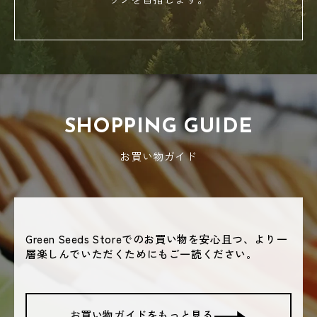
stojo
THE MAGIC HOUR
The Next Dekade
TOKO
SHOPPING GUIDE
お買い物ガイド
we know enough <
YORISOU
ZIPTOP
大館工芸社
Green Seeds Storeでのお買い物を安心且つ、より一
層楽しんでいただくためにもご一読ください。
お買い物ガイドをもっと見る