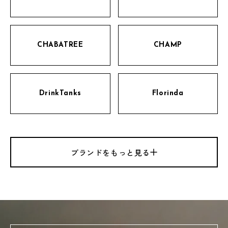
CHABATREE
CHAMP
DrinkTanks
Florinda
FORETMENT
GRASSETOKYO
ブランドをもっと見る
HYEY
KAARI