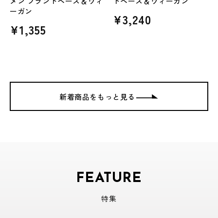
メン プラントベース＆ヴィ
トベース＆ヴィーガン
ーガン
通
¥3,240
通
¥1,355
常
常
価
価
格
格
新着商品をもっと見る
FEATURE
特集