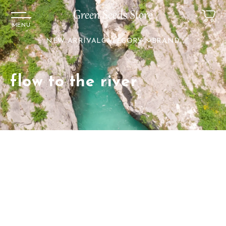
コンテ
ンツに
進む
MENU
NEW ARRIVAL
CATEGORY
BRAND
flow to the river