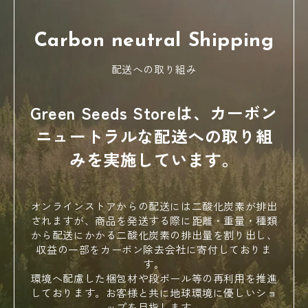
KeepCup
Lundhags
Carbon neutral Shipping
配送への取り組み
MAHO
Mt.Paulownia
Green Seeds Storeは、カーボン
ニュートラルな配送への取り組
NATURE HACKER
NOMADIX
みを実施しています。
オンラインストアからの配送には二酸化炭素が排出
ORCA
PEACECAFE HAWAII
されますが、商品を発送する際に距離・重量・種類
から配送にかかる二酸化炭素の排出量を割り出し、
収益の一部をカーボン除去会社に寄付しておりま
す。
SOLSTICKAN
SOS from Texas
環境へ配慮した梱包材や段ボール等の再利用を推進
しております。お客様と共に地球環境に優しいショ
ップを目指します。