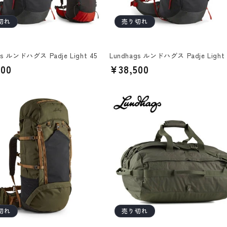
切れ
売り切れ
gs ルンドハグス Padje Light 45
Lundhags ルンドハグス Padje Light 
200
通
¥38,500
常
価
格
切れ
売り切れ