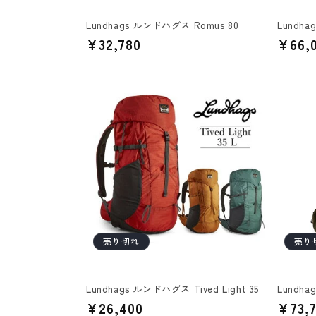
Lundhags ルンドハグス Romus 80
Lundha
通
¥32,780
通
¥66,
常
常
価
価
格
格
売り切れ
売り
Lundhags ルンドハグス Tived Light 35
Lundha
通
¥26,400
通
¥73,