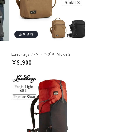
売り切れ
Lundhags ルンドハグス Alokh 2
通
¥9,900
常
価
格