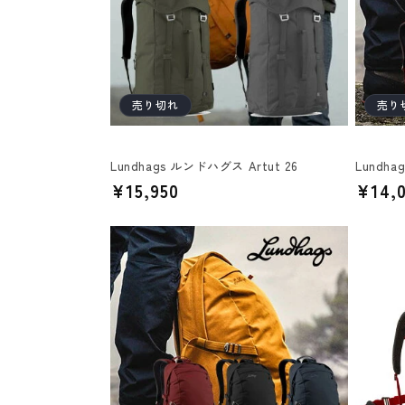
ン
:
売り切れ
売り
Lundhags ルンドハグス Artut 26
Lundha
通
¥15,950
通
¥14,
常
常
価
価
格
格