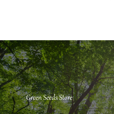
常
常
価
価
格
格