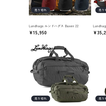
売り切れ
売り
Lundhags ルンドハグス Baxen 22
Lundha
通
¥15,950
通
¥35,
常
常
価
価
格
格
売り切れ
売り