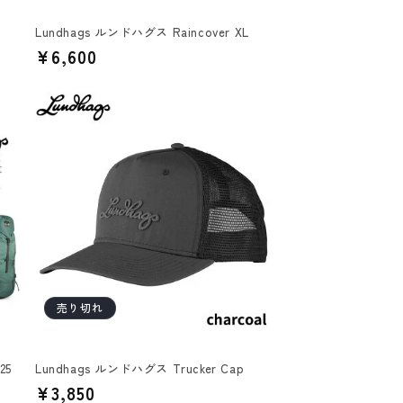
Lundhags ルンドハグス Raincover XL
通
¥6,600
常
価
格
売り切れ
25
Lundhags ルンドハグス Trucker Cap
通
¥3,850