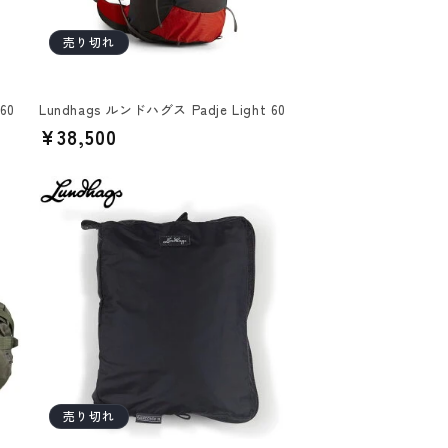
売り切れ
60
Lundhags ルンドハグス Padje Light 60
通
¥38,500
常
価
格
売り切れ