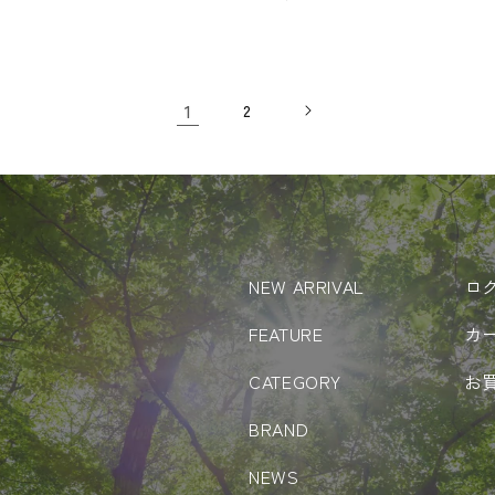
常
価
格
1
2
NEW ARRIVAL
ロ
FEATURE
カ
CATEGORY
お
BRAND
NEWS