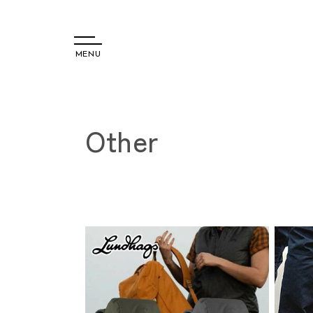
MENU
コンテ
ンツに
コ
Other
進む
レ
ク
シ
ョ