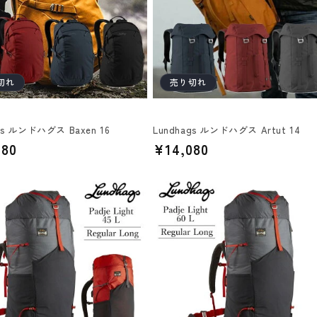
切れ
売り切れ
gs ルンドハグス Baxen 16
Lundhags ルンドハグス Artut 14
080
通
¥14,080
常
価
格