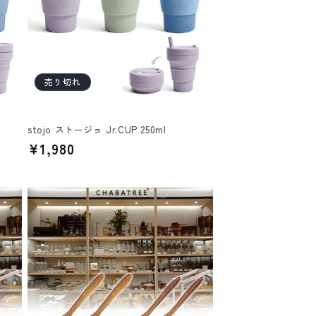
売り切れ
stojo ストージョ Jr.CUP 250ml
通
¥1,980
常
価
格