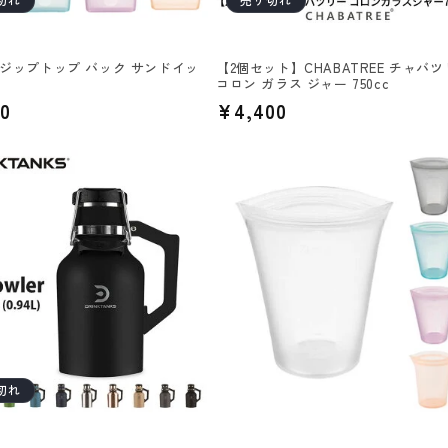
OP ジップトップ バック サンドイッ
【2個セット】CHABATREE チャバ
コロン ガラス ジャー 750cc
0
通
¥4,400
常
価
格
切れ