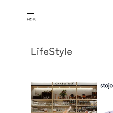
MENU
コンテ
ンツに
コ
LifeStyle
進む
レ
ク
シ
ョ