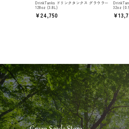
DrinkTanks ドリンクタンクス グラウラー
Drink
128oz (3.8L)
32oz (0.
通
¥24,750
通
¥13,7
常
常
価
価
格
格