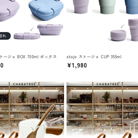
切れ
 ストージョ BOX 700ml ボックス
stojo ストージョ CUP 355ml
30
通
¥1,980
常
価
格