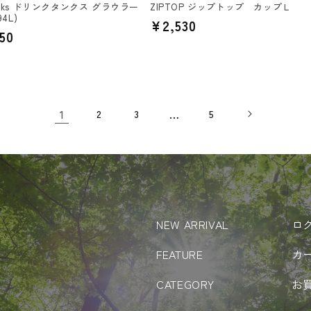
Tanks ドリンクタンクス グラウラー
ZIPTOP ジップトップ カップＬ
94L)
通
¥2,530
50
常
価
格
1
…
2
3
5
NEW ARRIVAL
ロ
FEATURE
カ
CATEGORY
お