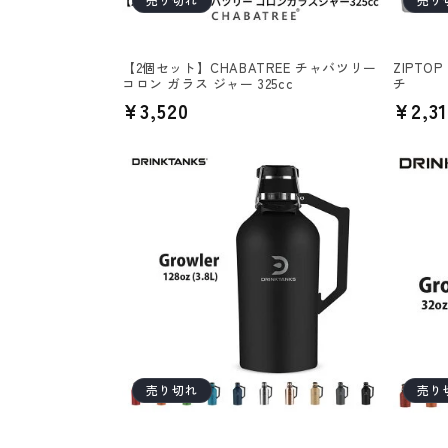
【2個セット】CHABATREE チャバツリー
ZIPT
コロン ガラス ジャー 325cc
チ
通
¥3,520
通
¥2,31
常
常
価
価
格
格
売り切れ
売り