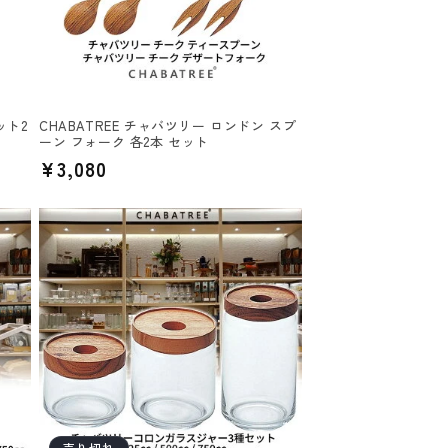
ット2
CHABATREE チャバツリー ロンドン スプ
ーン フォーク 各2本 セット
通
¥3,080
常
価
格
売り切れ