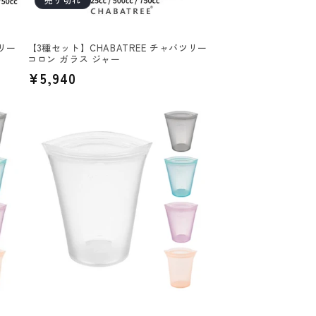
ツリー
【3種セット】CHABATREE チャバツリー
コロン ガラス ジャー
通
¥5,940
常
価
格