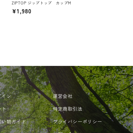
ZIPTOP ジップトップ カップM
通
¥1,980
常
価
格
グイン
運営会社
ート
特定商取引法
買い物ガイド
プライバシーポリシー