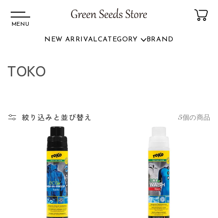
MENU
NEW ARRIVAL
CATEGORY
BRAND
コンテ
ンツに
コ
TOKO
進む
レ
ク
絞り込みと並び替え
5個の商品
シ
ョ
ン
: