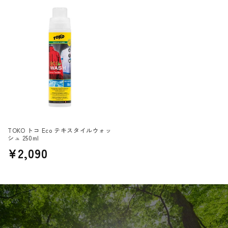
価
価
格
格
TOKO トコ Eco テキスタイルウォッ
シュ 250ml
通
¥2,090
常
価
格