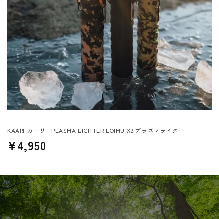
KAARI カーリ PLASMA LIGHTER LOIMU X2 プラズマライター
通
¥4,950
常
価
格