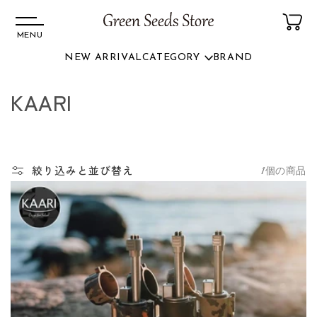
MENU
NEW ARRIVAL
CATEGORY
BRAND
コンテ
ンツに
コ
KAARI
進む
レ
ク
絞り込みと並び替え
1個の商品
シ
ョ
ン
: