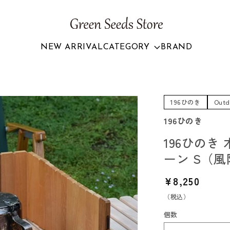
NEW ARRIVAL
CATEGORY
BRAND
196ひのき
Outd
196ひのき
196ひのき
ーン S（風
通
¥8,250
常
（税込）
価
個数
格