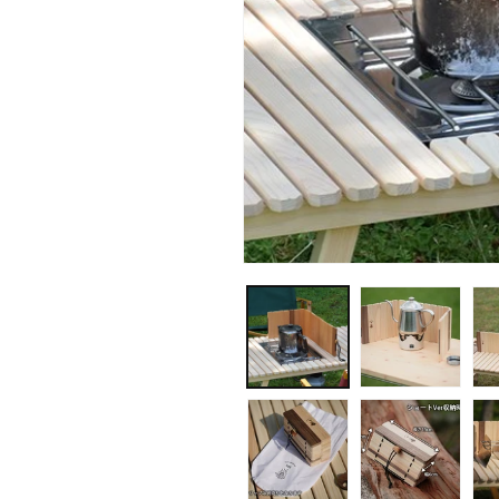
モ
ー
ダ
ル
で
メ
デ
ィ
ア