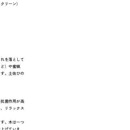
スクリーン）
汚れを落として
など）や蜜蝋
ます。土佐ひの
。抗菌作用が高
れ、リラックス
ます。木は一つ
仕上げていま