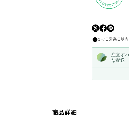
数
量
を
減
ら
2~7日営業日以
す
注文す
な配送
商品詳細