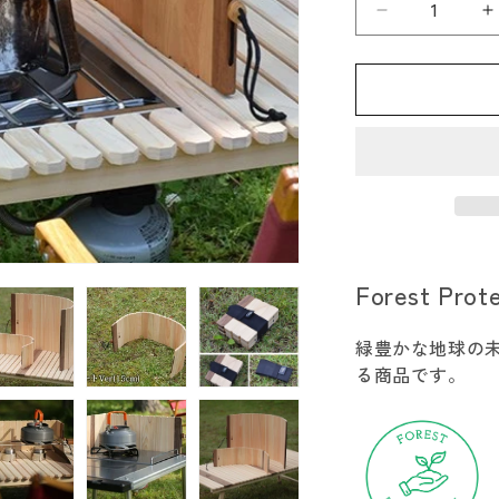
196
1
ひ
の
き
木
製
ウ
ィ
ン
ド
Forest Prot
ス
ク
緑豊かな地球の
リ
る商品です。
ー
ン
S（風
防）
の