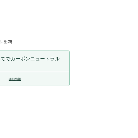
数
量
を
増
や
内に出荷
す
べてでカーボンニュートラル
詳細情報