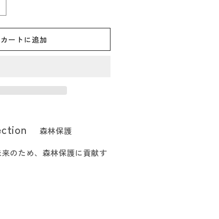
96
ひ
の
カートに追加
き
木
製
ウ
ィ
ン
ド
ection
森林保護
ス
ク
未来のため、森林保護に貢献す
リ
ー
ン
S（風
防）
の