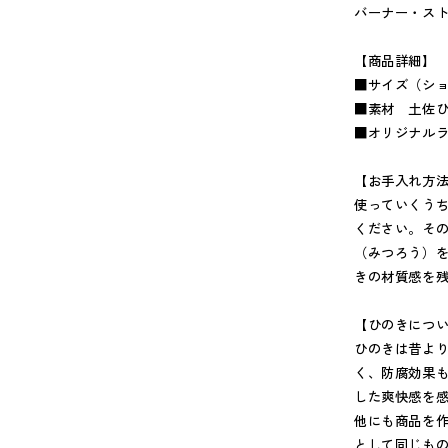
バーナー・ス
【商品詳細】
■サイズ（ショート
■素材 土佐
■オリジナル
【お手入れ方
使っていくう
ください。そ
（みつろう）
きの材質感を
【ひのきにつ
ひのきは昔よ
く、防腐効果
した爽快感を
他にも商品を
として同じも