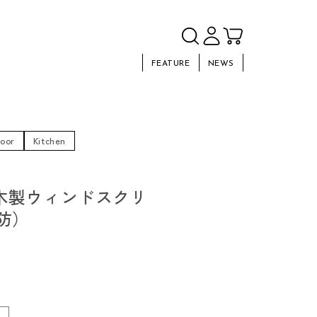
FEATURE
NEWS
oor
Kitchen
 木製ウィンドスクリ
防）