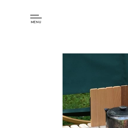
MENU
コンテ
ンツに
進む
商品情
報にス
キップ