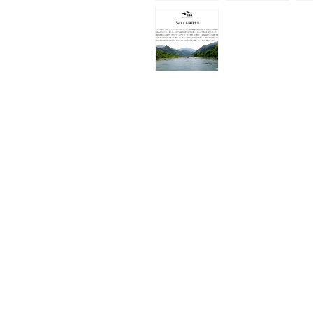
(1)
を
開
く