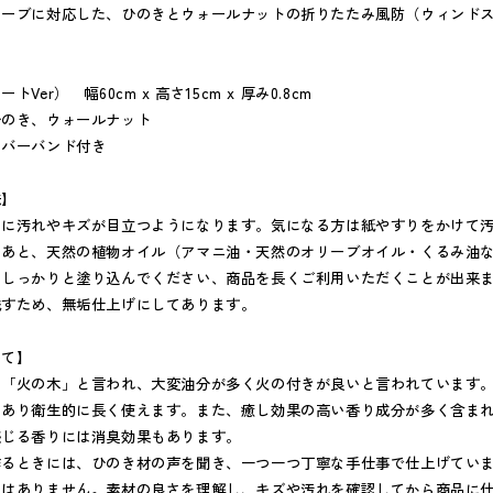
トーブに対応した、ひのきとウォールナットの折りたたみ風防（ウィンド
Ver） 幅60cm x 高さ15cm x 厚み0.8cm
ひのき、ウォールナット
ラバーバンド付き
法】
ちに汚れやキズが目立つようになります。気になる方は紙やすりをかけて
のあと、天然の植物オイル（アマニ油・天然のオリーブオイル・くるみ油
をしっかりと塗り込んでください、商品を長くご利用いただくことが出来
残すため、無垢仕上げにしてあります。
いて】
り「火の木」と言われ、大変油分が多く火の付きが良いと言われています
もあり衛生的に長く使えます。また、癒し効果の高い香り成分が多く含ま
感じる香りには消臭効果もあります。
作るときには、ひのき材の声を聞き、一つ一つ丁寧な手仕事で仕上げてい
のはありません。素材の良さを理解し、キズや汚れを確認してから商品に