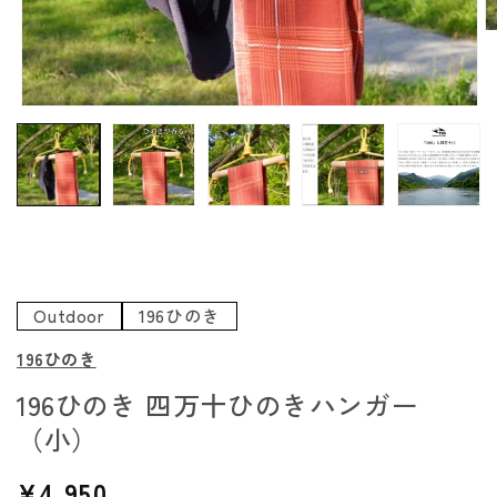
モ
ー
ダ
ル
で
メ
(
デ
ィ
ア
Outdoor
196ひのき
(1)
を
196ひのき
開
く
196ひのき 四万十ひのきハンガー
（小）
通
¥4,950