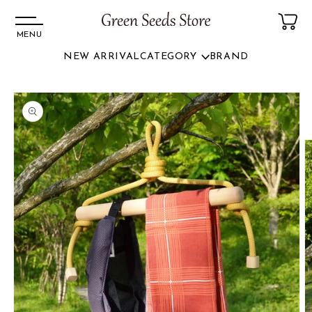
MENU
NEW ARRIVAL
CATEGORY
BRAND
コンテ
ンツに
商品情
進む
報にス
キップ