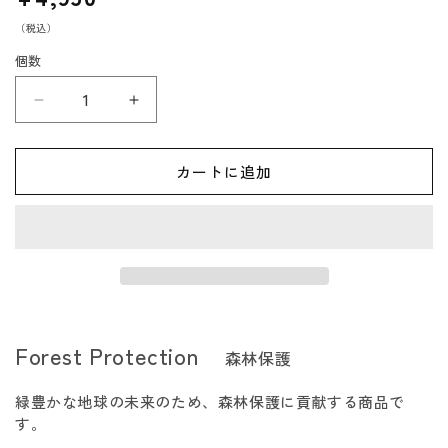
常
（税込）
価
格
個数
196
196
ひ
ひ
の
の
カートに追加
き
き
四
四
万
万
十
十
ひ
ひ
の
の
き
き
Forest Protection
森林保護
ハ
ハ
ン
ン
緑豊かな地球の未来のため、森林保護に貢献する商品で
ガ
ガ
す。
ー
ー