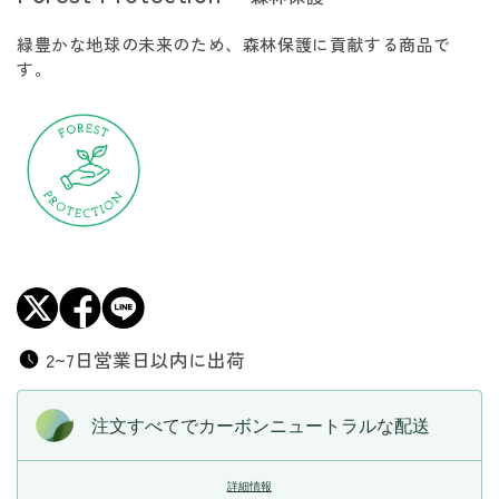
専
専
緑豊かな地球の未来のため、森林保護に貢献する商品で
用
用
す。
帆
帆
布
布
ケ
ケ
ー
ー
ス
ス
の
の
数
数
量
量
を
を
減
増
ら
や
2~7日営業日以内に出荷
す
す
注文すべてでカーボンニュートラルな配送
詳細情報