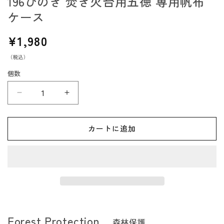
196ひのき 焚き火台用五徳 専用帆布
ケース
通
¥1,980
常
（税込）
価
格
個数
196
196
ひ
ひ
の
の
カートに追加
き
き
焚
焚
き
き
火
火
台
台
用
用
五
五
Forest Protection
森林保護
徳
徳