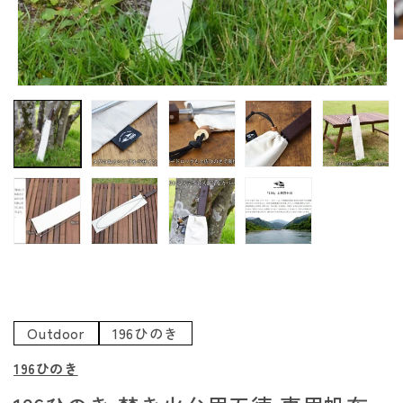
モ
ー
ダ
ル
で
メ
デ
(
ィ
ア
(1)
を
開
く
Outdoor
196ひのき
196ひのき