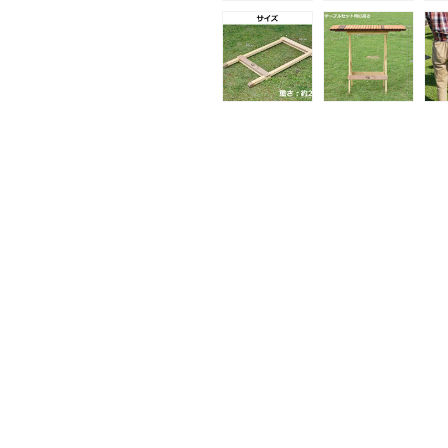
(1)
を
開
く