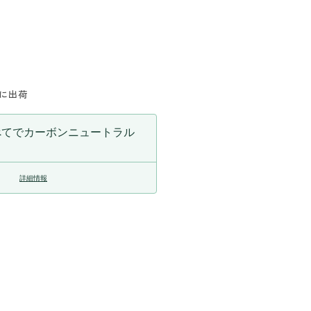
ン
タ
ー
レ
ッ
内に出荷
グ
の
べてでカーボンニュートラル
数
量
を
詳細情報
増
や
す