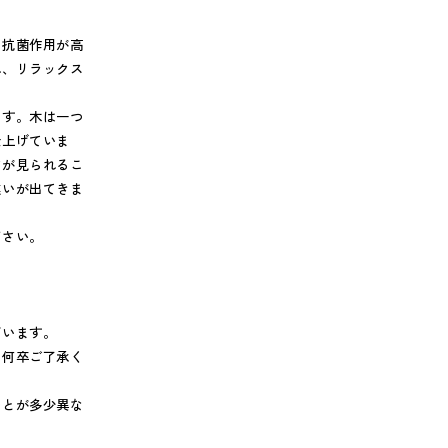
。抗菌作用が高
れ、リラックス
ます。木は一つ
仕上げていま
どが見られるこ
違いが出てきま
ださい。
ざいます。
。何卒ご了承く
のとが多少異な