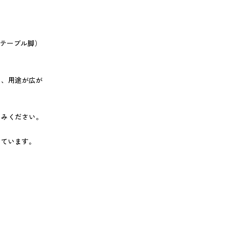
（テーブル脚）
り、用途が広が
しみください。
っています。