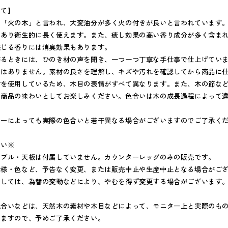
いて】
り「火の木」と言われ、大変油分が多く火の付きが良いと言われています
もあり衛生的に長く使えます。また、癒し効果の高い香り成分が多く含ま
感じる香りには消臭効果もあります。
作るときには、ひのき材の声を聞き、一つ一つ丁寧な手仕事で仕上げてい
のはありません。素材の良さを理解し、キズや汚れを確認してから商品に
材を使用しているため、木目の表情がすべて異なります。また、木の節な
。商品の味わいとしてお楽しみください。色合いは木の成長過程によって
ターによっても実際の色合いと若干異なる場合がございますのでご了承く
さい※
ーブル・天板は付属していません。カウンターレッグのみの販売です。
仕様・色など、予告なく変更、または販売中止や生産中止となる場合がご
ましては、為替の変動などにより、やむを得ず変更する場合がございます
風合いなどは、天然木の素材や木目などによって、モニター上と実際のも
いますので、予めご了承ください。