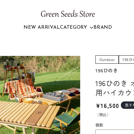
NEW ARRIVAL
CATEGORY
BRAND
Outdoor
196
196ひのき
196ひのき
用ハイカウ
通
¥16,500
売り
常
（税込）
価
個数
格