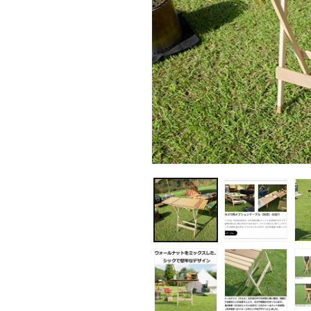
モ
ー
ダ
ル
で
メ
デ
ィ
ア