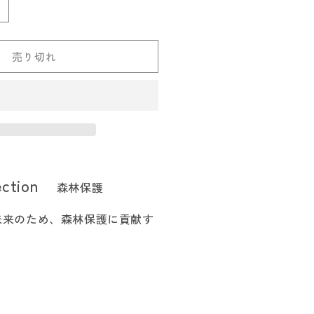
96
ひ
の
売り切れ
き
オ
プ
シ
ョ
ン
テ
ection
森林保護
ー
ブ
未来のため、森林保護に貢献す
ル
用
ハ
イ
カ
ウ