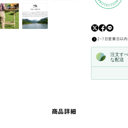
ン
タ
ー
レ
ッ
2~7日営業日以
グ
の
注文す
数
な配送
量
を
減
ら
す
商品詳細