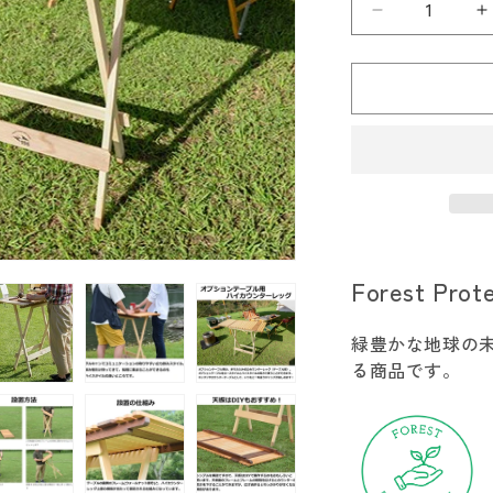
196
1
ひ
の
き
オ
プ
シ
ョ
ン
テ
Forest Prot
ー
ブ
緑豊かな地球の
ル
る商品です。
用
ハ
イ
カ
ウ