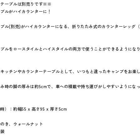
ンテーブルは別売りです※※
ーブルがハイカウンターに！
ブル(別売)がハイカウンターになる、折りたたみ式のカウンターレッグ
。
ーブルをロースタイルとハイスタイルの両方で使うことができるようにな
のキッチンやカウンターテーブルとして、いつもと違ったキャンプをお楽
み時の脚の厚みは約5cmで、車への積載や持ち運びがしやすいようにな
）：約幅55 x 高さ95 x 厚さ5cm
ひのき、ウォールナット
塗装