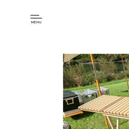
MENU
コンテ
ンツに
進む
商品情
報にス
キップ