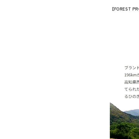
【
FOREST PR