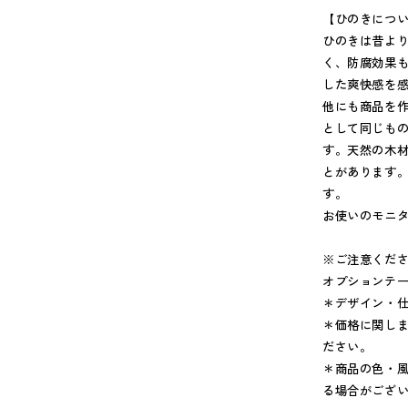
【ひのきにつ
ひのきは昔よ
く、防腐効果
した爽快感を
他にも商品を
として同じも
す。天然の木
とがあります
す。
お使いのモニ
※ご注意くだ
オプションテ
＊デザイン・
＊価格に関し
ださい。
＊商品の色・
る場合がござ