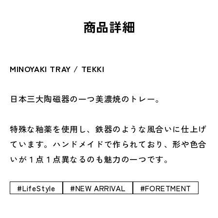
ド
ド
メ
メ
商品詳細
イ
イ
ド
ド
の
の
数
数
MINOYAKI TRAY / TEKKI
量
量
を
を
日本三大陶磁器の一つ美濃焼のトレー。
減
増
ら
や
す
す
特殊な釉薬を使用し、鉄器のような風合いに仕上げ
ています。ハンドメイドで作られており、形や色合
いが１点１点異なるのも魅力の一つです。
#LifeStyle
#NEW ARRIVAL
#FORETMENT