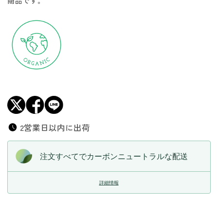
商品です。
ト
ト
レ
レ
イ
イ
お
お
香
香
置
置
き
き
受
受
け
け
皿
皿
美
美
2営業日以内に出荷
濃
濃
焼
焼
注文すべてでカーボンニュートラルな配送
き
き
鉄
鉄
詳細情報
器
器
ハ
ハ
ン
ン