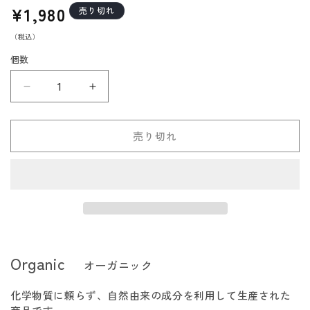
通
¥1,980
売り切れ
常
（税込）
価
格
個数
FORETMENT
FORETMENT
フ
フ
ォ
ォ
売り切れ
ー
ー
ト
ト
メ
メ
ン
ン
ト
ト
パ
パ
ロ
ロ
Organic
オーガニック
サ
サ
ン
ン
化学物質に頼らず、自然由来の成分を利用して生産された
ト
ト