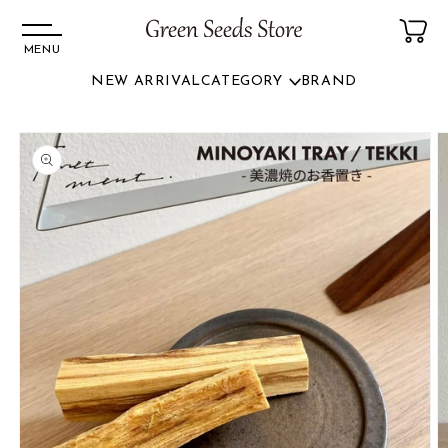
MENU
NEW ARRIVAL
CATEGORY
BRAND
コンテ
ンツに
商品情
進む
報にス
キップ