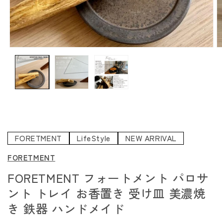
モ
ー
ダ
ル
で
メ
デ
ィ
ア
FORETMENT
LifeStyle
NEW ARRIVAL
(1)
(
を
FORETMENT
開
FORETMENT フォートメント パロサ
く
ント トレイ お香置き 受け皿 美濃焼
き 鉄器 ハンドメイド