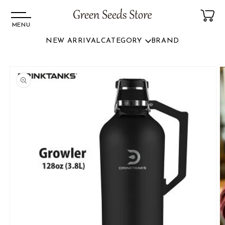
MENU
NEW ARRIVAL
CATEGORY
BRAND
コンテ
ンツに
商品情
進む
報にス
キップ