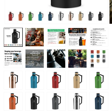
モ
ー
ダ
ル
で
メ
デ
ィ
ア
(1)
(
を
開
く