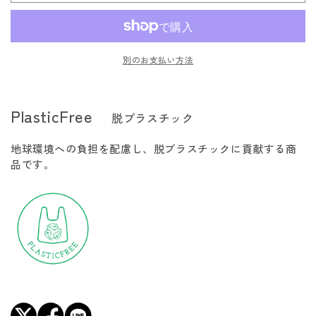
ク
ク
タ
タ
ン
ン
別のお支払い方法
ク
ク
ス
ス
グ
グ
PlasticFree
脱プラスチック
ラ
ラ
ウ
ウ
地球環境への負担を配慮し、脱プラスチックに貢献する商
ラ
ラ
品です。
ー
ー
128oz
128oz
(3.8L)
(3.8L)
の
の
数
数
量
量
を
を
減
増
ら
や