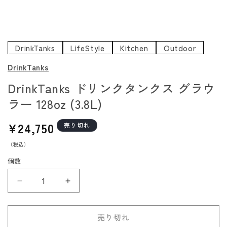
DrinkTanks
LifeStyle
Kitchen
Outdoor
DrinkTanks
DrinkTanks ドリンクタンクス グラウ
ラー 128oz (3.8L)
通
¥24,750
売り切れ
常
（税込）
価
格
個数
DrinkTanks
DrinkTanks
ド
ド
リ
リ
売り切れ
ン
ン