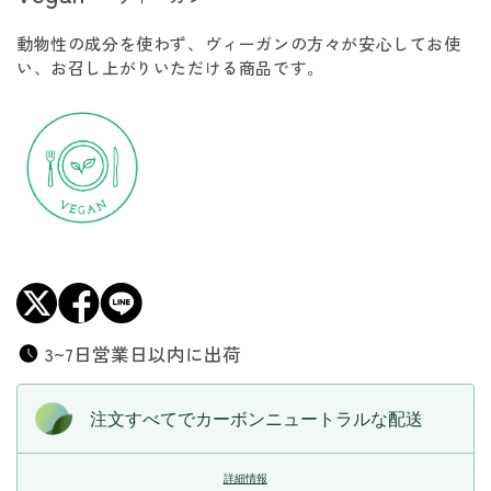
マ
マ
動物性の成分を使わず、ヴィーガンの方々が安心してお使
ッ
ッ
い、お召し上がりいただける商品です。
シ
シ
ュ
ュ
ル
ル
ー
ー
ム
ム
キ
キ
ー
ー
マ
マ
カ
カ
レ
レ
ー
ー
3~7日営業日以内に出荷
の
の
数
数
注文すべてでカーボンニュートラルな配送
量
量
を
を
詳細情報
減
増