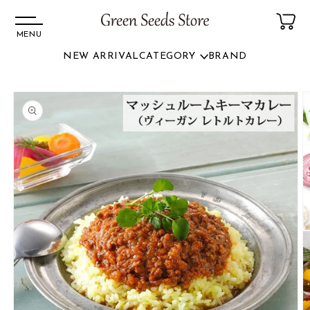
MENU
NEW ARRIVAL
CATEGORY
BRAND
コンテ
ンツに
商品情
進む
報にス
キップ