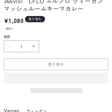
366vivi LFLO エルフロ ヴィーガン
マッシュルームキーマカレー
通
¥1,080
売り切れ
常
（税込）
価
格
個数
366vivi
366vivi
LFLO
LFLO
エ
エ
売り切れ
ル
ル
フ
フ
ロ
ロ
ヴ
ヴ
ィ
ィ
ー
ー
ガ
ガ
Vegan
ヴィーガン
ン
ン