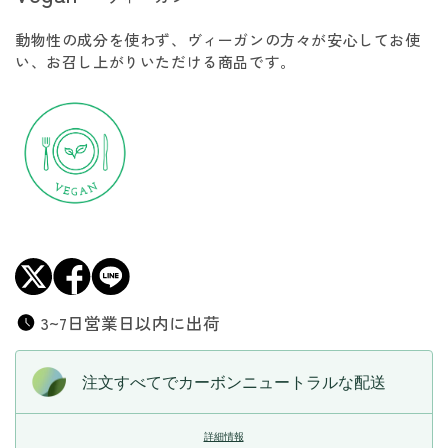
4
4
動物性の成分を使わず、ヴィーガンの方々が安心してお使
種
種
い、お召し上がりいただける商品です。
の
の
キ
キ
ノ
ノ
コ
コ
の
の
ペ
ペ
ペ
ペ
ロ
ロ
ン
ン
チ
チ
ー
ー
3~7日営業日以内に出荷
ノ
ノ
の
の
注文すべてでカーボンニュートラルな配送
数
数
量
量
詳細情報
を
を