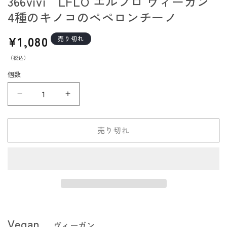
366vivi LFLO エルフロ ヴィーガン
4種のキノコのペペロンチーノ
通
¥1,080
売り切れ
常
（税込）
価
格
個数
366vivi
366vivi
LFLO
LFLO
エ
エ
売り切れ
ル
ル
フ
フ
ロ
ロ
ヴ
ヴ
ィ
ィ
ー
ー
ガ
ガ
Vegan
ヴィーガン
ン
ン