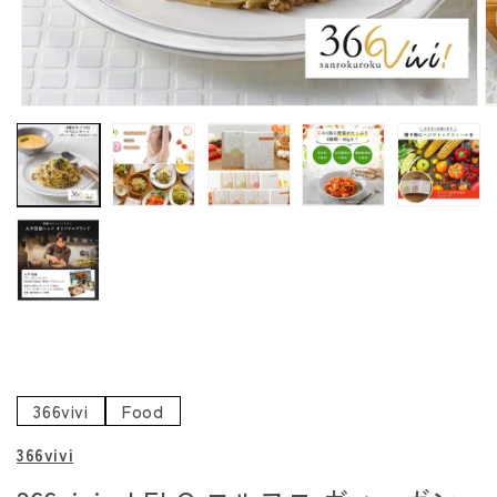
モ
ー
ダ
ル
で
メ
デ
ィ
ア
(1)
(
を
開
く
366vivi
Food
366vivi