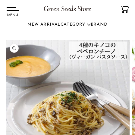
MENU
NEW ARRIVAL
CATEGORY
BRAND
コンテ
ンツに
商品情
進む
報にス
キップ