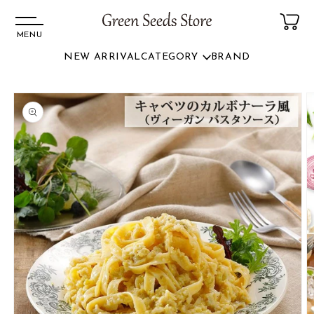
MENU
NEW ARRIVAL
CATEGORY
BRAND
コンテ
ンツに
商品情
進む
報にス
キップ