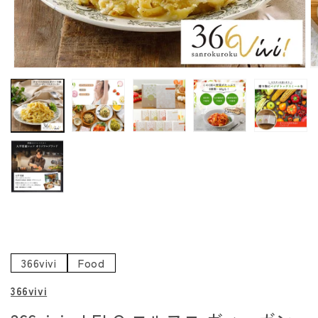
モ
ー
ダ
ル
で
メ
デ
ィ
ア
(1)
(
を
開
く
366vivi
Food
366vivi