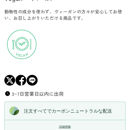
キ
キ
動物性の成分を使わず、ヴィーガンの方々が安心してお使
ャ
ャ
い、お召し上がりいただける商品です。
ベ
ベ
ツ
ツ
の
の
カ
カ
ル
ル
ボ
ボ
ナ
ナ
ー
ー
ラ
ラ
風
風
の
の
3~7日営業日以内に出荷
数
数
量
量
注文すべてでカーボンニュートラルな配送
を
を
減
増
詳細情報
ら
や