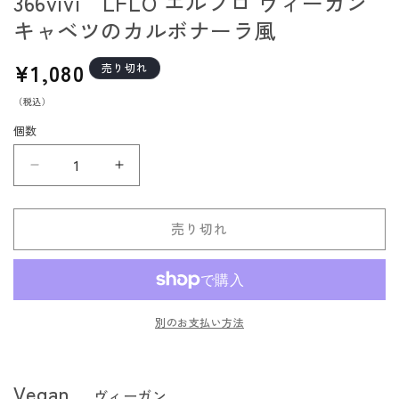
366vivi LFLO エルフロ ヴィーガン
キャベツのカルボナーラ風
通
¥1,080
売り切れ
常
（税込）
価
格
個数
366vivi
366vivi
LFLO
LFLO
エ
エ
売り切れ
ル
ル
フ
フ
ロ
ロ
ヴ
ヴ
別のお支払い方法
ィ
ィ
ー
ー
ガ
ガ
Vegan
ヴィーガン
ン
ン