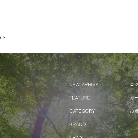
スト
NEW ARRIVAL
ロ
FEATURE
カ
CATEGORY
お
BRAND
NEWS