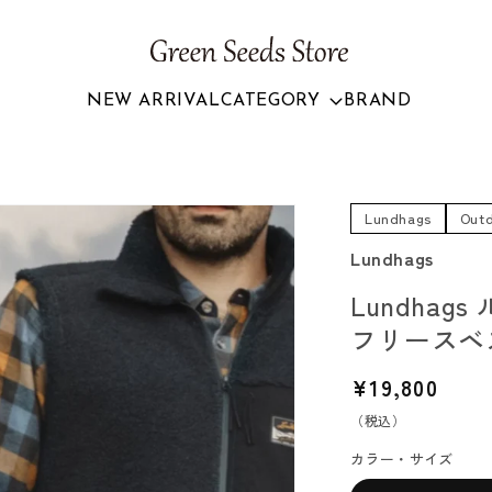
NEW ARRIVAL
CATEGORY
BRAND
Lundhags
Out
Lundhags
Lundhag
フリースベ
通
¥19,800
常
（税込）
価
カラー・サイズ
格