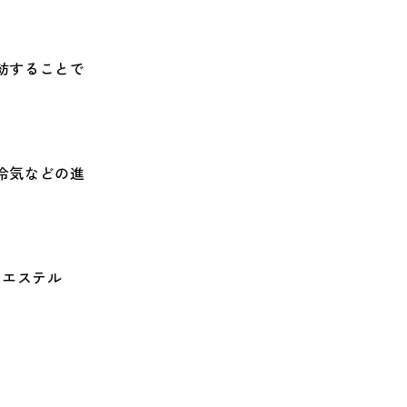
紡することで
冷気などの進
リエステル