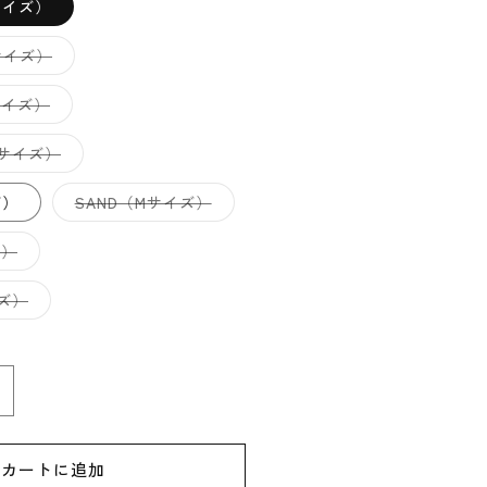
サイズ）
バ
サイズ）
リ
エ
ー
バ
サイズ）
シ
リ
ョ
エ
ン
ー
バ
Lサイズ）
は
シ
リ
売
ョ
エ
り
ン
ー
バ
ズ）
SAND（Mサイズ）
切
は
シ
リ
れ
売
ョ
エ
て
り
ン
ー
バ
ズ）
い
切
は
シ
リ
る
れ
売
ョ
エ
か
て
り
ン
ー
販
バ
イズ）
い
切
は
シ
売
リ
る
れ
売
ョ
で
エ
か
て
り
ン
き
ー
販
い
切
は
ま
シ
売
る
れ
売
せ
ョ
で
か
て
り
ん
ン
き
販
undhags
い
切
は
ま
売
る
れ
売
せ
ル
で
か
て
り
ん
き
販
い
切
ン
ま
売
る
れ
カートに追加
せ
で
か
ド
て