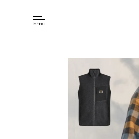
MENU
コンテ
ンツに
進む
商品情
報にス
キップ