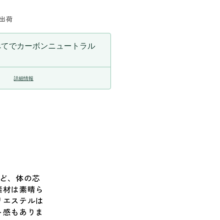
や
に出荷
す
べてでカーボンニュートラル
詳細情報
クなど、体の芯
素材は素晴ら
リエステルは
ト感もありま