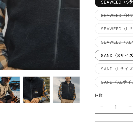
SEAWEED（S
SEAWEED（M
SEAWEED（L
SEAWEED（X
SAND（Sサイ
SAND（Lサイ
SAND（XLサ
個数
Lundhags
L
ル
ン
ド