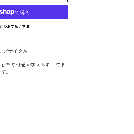
ん
き
販
い
ま
ハ
売
る
せ
で
か
グ
ん
き
販
ま
売
ス
せ
で
別のお支払い方法
ん
き
メ
ま
ン
せ
ん
ズ
ップサイクル
フ
リ
に新たな価値が加えられ、生ま
ー
です。
ス
ベ
ス
ト
の
数
量
を
増