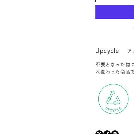
ハ
グ
ス
メ
ン
ズ
Upcycle
ア
フ
リ
不要となった物
ー
れ変わった商品
ス
ベ
ス
ト
の
数
量
を
減