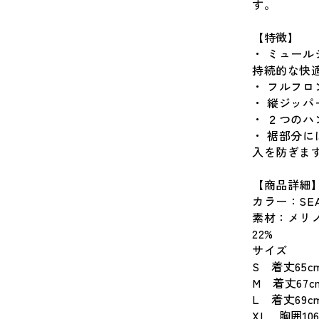
す。
【特徴】
・ ミュー
持続的な快
・ フルフ
・ 縦ジッ
・ ２つの
・ 裾部分
入を防ぎま
【商品詳細
カラー：SEA
素材：メリノ
22%
サイズ
S 着丈65c
M 着丈67c
L 着丈69c
XL 胸囲106