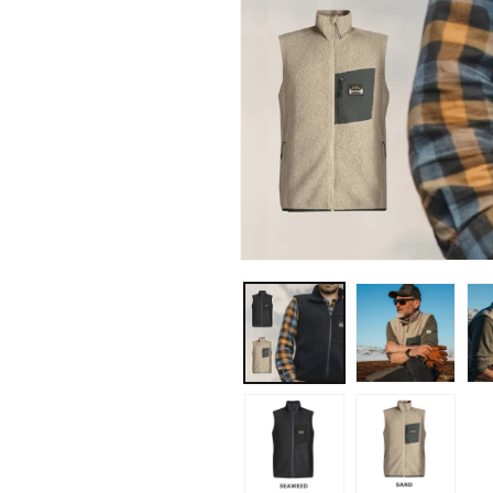
モ
ー
ダ
ル
で
メ
デ
ィ
ア