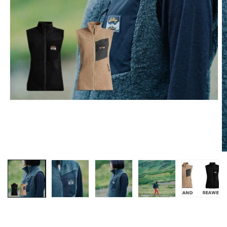
モ
ー
ダ
ル
で
メ
デ
ィ
ア
(1)
を
開