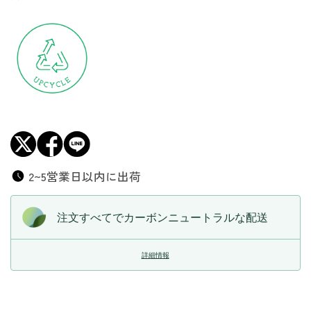
リ
リ
ー
ー
ス
ス
ベ
ベ
ス
ス
ト
ト
の
の
数
数
量
量
を
を
減
増
2~5営業日以内に出荷
ら
や
す
す
注文すべてでカーボンニュートラルな配送
詳細情報