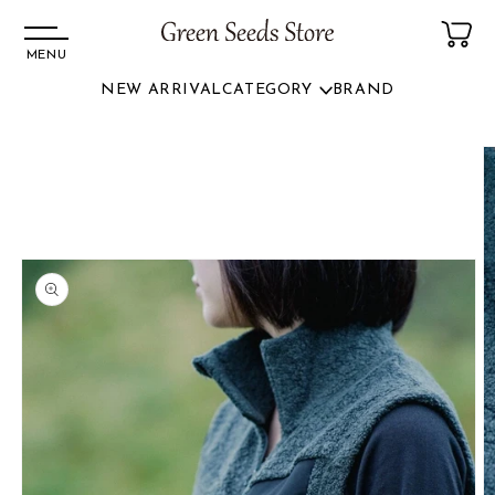
MENU
NEW ARRIVAL
CATEGORY
BRAND
コンテ
ンツに
商品情
進む
報にス
キップ