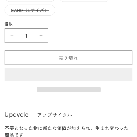
リ
リ
れ
売
売
ョ
ョ
エ
エ
て
り
り
ン
ン
ー
ー
バ
SAND（Lサイズ）
い
切
切
は
は
シ
シ
リ
る
れ
れ
売
売
ョ
ョ
エ
か
て
て
り
り
ン
ン
ー
販
個数
い
い
切
切
は
は
シ
売
る
る
れ
れ
売
売
ョ
で
か
か
て
て
り
り
ン
き
販
販
Lundhags
Lundhags
い
い
切
切
は
ま
売
売
る
る
れ
れ
売
せ
ル
ル
で
で
か
か
て
て
り
ん
き
き
販
販
い
い
切
ン
ン
ま
ま
売
売
る
る
れ
売り切れ
せ
せ
で
で
か
か
ド
ド
て
ん
ん
き
き
販
販
い
ま
ま
ハ
ハ
売
売
る
せ
せ
で
で
か
グ
グ
ん
ん
き
き
販
ま
ま
売
ス
ス
せ
せ
で
ん
ん
き
レ
レ
ま
デ
デ
せ
ん
ィ
ィ
Upcycle
アップサイクル
ー
ー
ス
ス
不要となった物に新たな価値が加えられ、生まれ変わった
フ
フ
商品です。