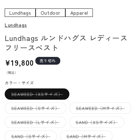
く
Lundhags
Outdoor
Apparel
(
Lundhags
Lundhags ルンドハグス レディース
フリースベスト
通
¥19,800
売り切れ
常
（税込）
価
格
カラー・サイズ
バ
SEAWEED（XSサイズ）
リ
エ
ー
バ
バ
SEAWEED（Sサイズ）
SEAWEED（Mサイズ）
シ
リ
リ
ョ
エ
エ
ン
ー
ー
バ
バ
SEAWEED（Lサイズ）
SAND（XSサイズ）
は
シ
シ
リ
リ
売
ョ
ョ
エ
エ
り
ン
ン
ー
ー
バ
バ
SAND（Sサイズ）
SAND（Mサイズ）
切
は
は
シ
シ