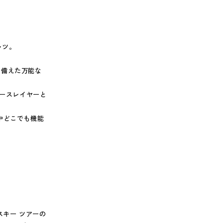
ャツ。
を備えた万能な
ベースレイヤーと
中どこでも機能
スキー ツアーの