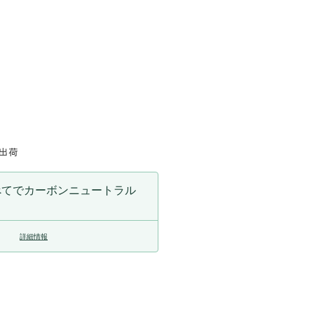
量
を
増
や
す
に出荷
べてでカーボンニュートラル
詳細情報