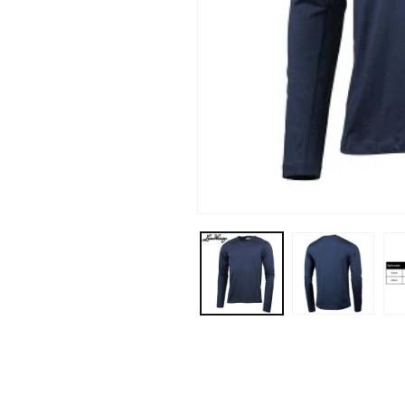
モ
ー
ダ
ル
で
メ
デ
ィ
ア