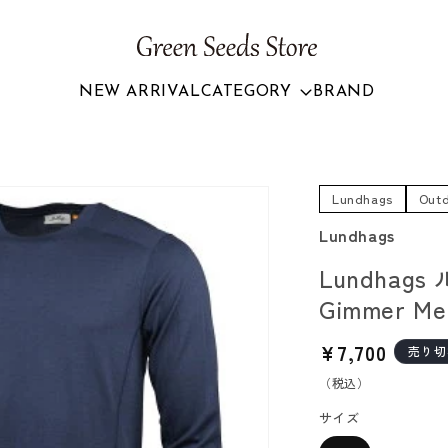
NEW ARRIVAL
CATEGORY
BRAND
Lundhags
Out
Lundhags
Lundhag
Gimmer Mer
通
¥7,700
売り切
常
（税込）
価
サイズ
格