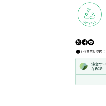
量
を
減
ら
す
2~5営業日以内
注文す
な配送