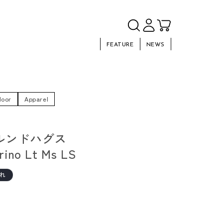
FEATURE
NEWS
door
Apparel
s ルンドハグス
ino Lt Ms LS
れ