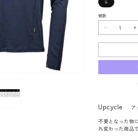
バ
S
リ
エ
ー
個数
シ
ョ
ン
Lundhags
L
は
売
ル
り
切
ン
れ
ド
て
い
ハ
る
か
グ
販
売
ス
で
き
Gimmer
G
ま
Merino
M
せ
ん
Lt
L
Upcycle
ア
Ms
M
LS
L
不要となった物
の
れ変わった商品
数