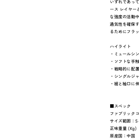
いずれであって
ース レイヤー
な強度の活動中
通気性を確保
るためにフラ
ハイライト
・ミュールシン
・ソフトな手
・戦略的に配
・シングルジ
・裾と袖口に伸
■スペック
ファブリックコン
サイズ範囲：S～
正味重量 (Kg) 
原産国：中国