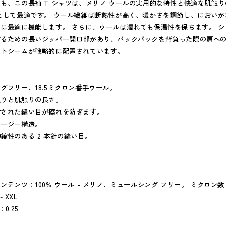
も、この長袖 T シャツは、メリノ ウールの実用的な特性と快適な肌触
として最適です。 ウール繊維は断熱性が高く、暖かさを調節し、におい
に最適に機能します。 さらに、ウールは濡れても保温性を保ちます。 
するための長いジッパー開口部があり、バックパックを背負った際の肩へ
ットシームが戦略的に配置されています。
グフリー、18.5ミクロン番手ウール。
触りと肌触りの良さ。
置された縫い目が擦れを防ぎます。
ャージー構造。
縮性のある 2 本針の縫い目。
テンツ：100% ウール - メリノ、ミュールシング フリー。 ミクロン数 18,
XXL
：0.25