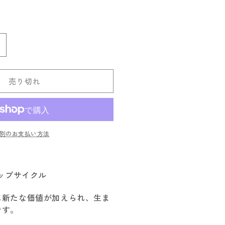
undhags
ル
ン
売り切れ
ド
ハ
グ
ス
別のお支払い方法
immer
erino
t
ップサイクル
s
S
に新たな価値が加えられ、生ま
の
です。
数