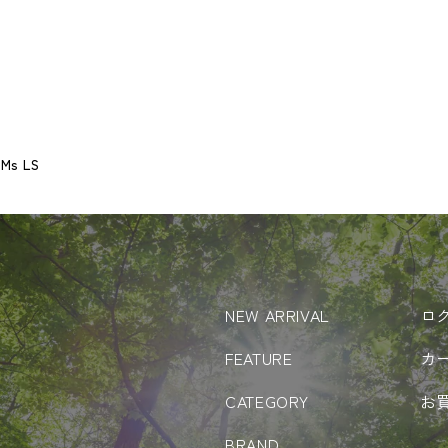
Ms LS
NEW ARRIVAL
ロ
FEATURE
カ
CATEGORY
お
BRAND