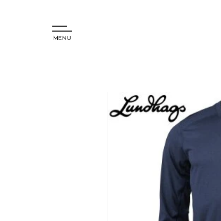
MENU
コンテ
ンツに
進む
商品情
報にス
キップ