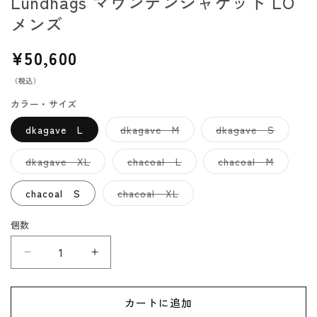
Lundhags マウンテンジャケット LO
メンズ
通
¥50,600
常
（税込）
価
格
カラー・サイズ
バ
バ
dkagave L
dkagave M
dkagave S
リ
リ
エ
エ
ー
ー
バ
バ
バ
dkagave XL
chacoal L
chacoal M
シ
シ
リ
リ
リ
ョ
ョ
エ
エ
エ
ン
ン
ー
ー
ー
バ
chacoal S
chacoal XL
は
は
シ
シ
シ
リ
売
売
ョ
ョ
ョ
エ
り
り
ン
ン
ン
ー
個数
切
切
は
は
は
シ
れ
れ
売
売
売
ョ
て
て
り
り
り
ン
Lundhags
Lundhags
い
い
切
切
切
は
る
る
れ
れ
れ
売
マ
マ
か
か
て
て
て
り
販
販
い
い
い
切
ウ
ウ
売
売
る
る
る
れ
カートに追加
で
で
か
か
か
ン
ン
て
き
き