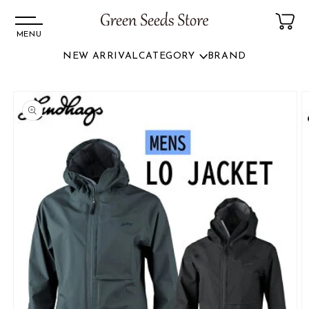
MENU
NEW ARRIVAL
CATEGORY
BRAND
コンテ
ンツに
商品情
進む
報にス
キップ