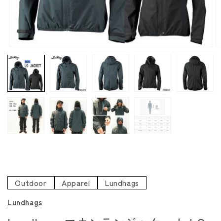
モ
ー
ダ
ル
で
メ
デ
ィ
ア
(1)
(
を
開
く
Outdoor
Apparel
Lundhags
Lundhags