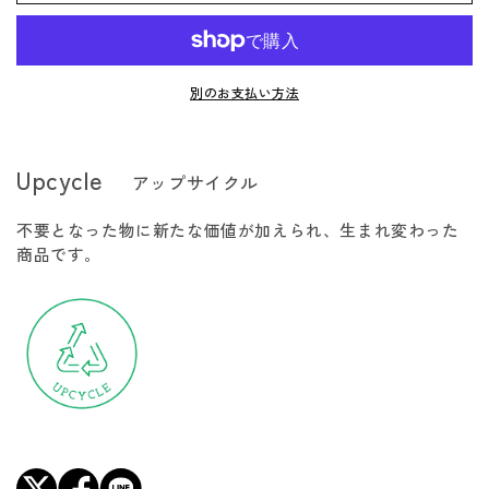
販
販
販
い
ま
ま
テ
テ
売
売
売
る
せ
せ
で
で
で
か
ン
ン
ん
ん
き
き
き
販
ま
ま
ま
売
ジ
ジ
せ
せ
せ
で
別のお支払い方法
ん
ん
ん
き
ャ
ャ
ま
ケ
ケ
せ
ん
ッ
ッ
Upcycle
アップサイクル
ト
ト
LO
LO
不要となった物に新たな価値が加えられ、生まれ変わった
メ
メ
商品です。
ン
ン
ズ
ズ
の
の
数
数
量
量
を
を
減
増
ら
や
す
す