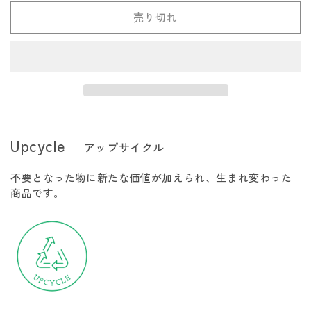
販
い
切
レ
レ
ま
売
る
れ
売り切れ
せ
で
か
ッ
ッ
て
ん
き
販
い
ま
キ
キ
売
る
せ
で
か
ン
ン
ん
き
販
ま
売
グ
グ
せ
で
ん
き
パ
パ
ま
ン
ン
せ
ん
ツ
ツ
Upcycle
アップサイクル
MAKKE
MAKKE
レ
レ
不要となった物に新たな価値が加えられ、生まれ変わった
デ
デ
商品です。
ィ
ィ
ー
ー
ス
ス
の
の
数
数
量
量
を
を