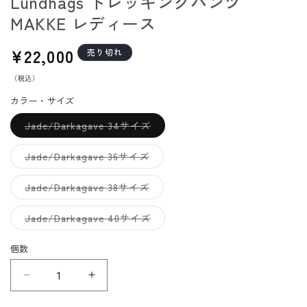
Lundhags トレッキングパンツ
MAKKE レディース
通
¥22,000
売り切れ
常
（税込）
価
格
カラー・サイズ
バ
Jade/Darkagave 34サイズ
リ
エ
ー
バ
Jade/Darkagave 36サイズ
シ
リ
ョ
エ
ン
ー
バ
Jade/Darkagave 38サイズ
は
シ
リ
売
ョ
エ
り
ン
ー
バ
Jade/Darkagave 40サイズ
切
は
シ
リ
れ
売
ョ
エ
て
り
ン
ー
個数
い
切
は
シ
る
れ
売
ョ
か
て
り
ン
販
Lundhags
Lundhags
い
切
は
売
る
れ
売
ト
ト
で
か
て
り
き