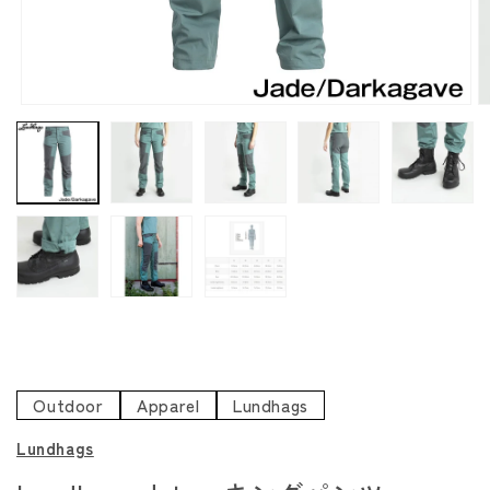
モ
ー
ダ
ル
で
メ
デ
ィ
ア
(1)
(
を
開
く
Outdoor
Apparel
Lundhags
Lundhags