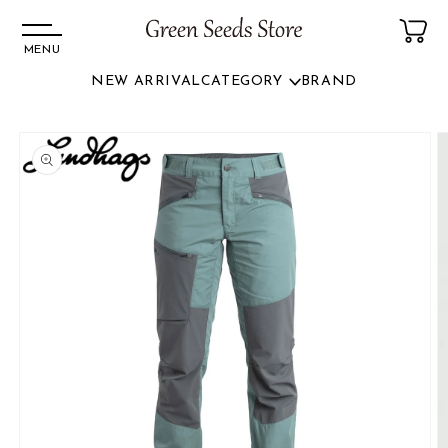
MENU
NEW ARRIVAL
CATEGORY
BRAND
コンテ
ンツに
商品情
進む
報にス
キップ