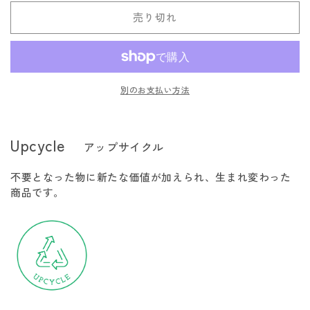
販
販
販
い
い
い
切
ン
ン
ま
ま
ま
売
売
売
る
る
る
れ
売り切れ
せ
せ
せ
で
で
で
か
か
か
ド
ド
て
ん
ん
ん
き
き
き
販
販
販
い
ま
ま
ま
ハ
ハ
売
売
売
る
せ
せ
せ
で
で
で
か
グ
グ
ん
ん
ん
き
き
き
販
ま
ま
ま
売
ス
ス
せ
せ
せ
で
別のお支払い方法
ん
ん
ん
き
Lundhags
Lundhags
ま
Ws
Ws
せ
ん
Tee
Tee
Upcycle
アップサイクル
の
の
数
数
不要となった物に新たな価値が加えられ、生まれ変わった
量
量
商品です。
を
を
減
増
ら
や
す
す