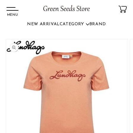
MENU
NEW ARRIVAL
CATEGORY
BRAND
コンテ
ンツに
商品情
進む
報にス
キップ