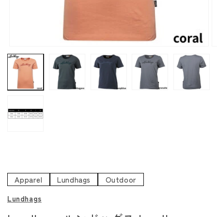
モ
ー
ダ
ル
で
メ
デ
ィ
ア
(1)
(
を
開
く
Apparel
Lundhags
Outdoor
Lundhags