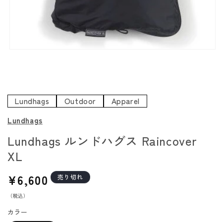
モ
ー
ダ
ル
で
Lundhags
Outdoor
Apparel
メ
デ
Lundhags
ィ
ア
Lundhags ルンドハグス Raincover
(1)
XL
を
開
通
¥6,600
売り切れ
く
常
（税込）
価
格
カラー