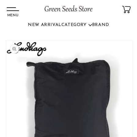
MENU
NEW ARRIVAL
CATEGORY
BRAND
コンテ
ンツに
商品情
進む
報にス
キップ