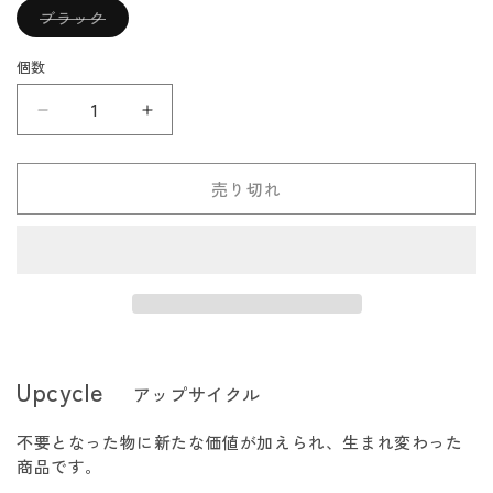
バ
ブラック
リ
エ
ー
個数
シ
ョ
ン
Lundhags
Lundhags
は
売
ル
ル
り
切
ン
ン
れ
売り切れ
ド
ド
て
い
ハ
ハ
る
か
グ
グ
販
売
ス
ス
で
き
Raincover
Raincover
ま
XL
XL
せ
ん
の
の
Upcycle
アップサイクル
数
数
量
量
不要となった物に新たな価値が加えられ、生まれ変わった
を
を
商品です。
減
増