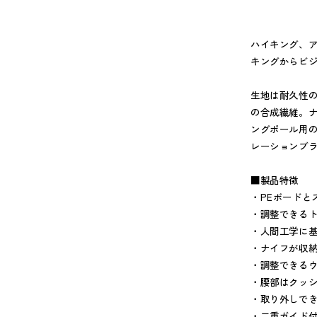
ハイキング、
キングからビ
生地は耐久性のあ
の合成繊維。
ングポール用の
レーションブ
■製品特徴
・PEボードと
・調整できる
・人間工学に
・ナイフが収
・調整できる
・腰部はクッ
・取り外しで
・二重ガイド