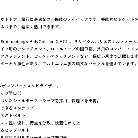
アウトドア、旅行に最適なフル機能のデイパックです。機能的なポケット
ジネスまで、幅広く活用できます。
るLundhags PolyCotton（LPC）、リサイクルポリエステルとオ
ナイフ用のアタッチメント、ロールトップの開口部、斧用のコンパートメ
アタッチメント、ピッケルアタッチメントなど、幅広い用途で活躍します
ラダーと互換性があり、アルミニウム製の頑丈なバックルを備えています
スポンジバックスタビライザー。
トップ開口部
基づいたショルダーストラップを採用、快適さを実現。
納できるスタラップ
ウエストベルト
ション性に優れ、荷重を分散し快適性が向上
きるヒップベルト
付き留め具付きのロールトップ開口部