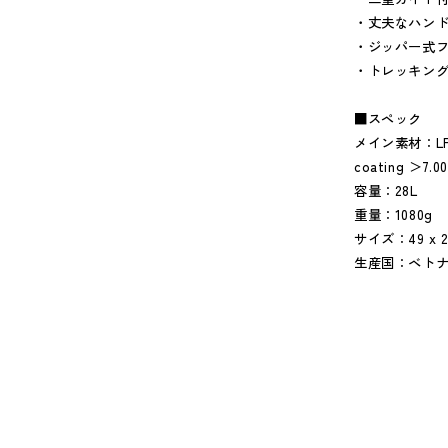
・丈夫なハン
・ジッパー式
・トレッキン
■スペック
メイン素材：LPC 6
coating ＞7.0
容量：28L
重量：1080g
サイズ：49 x 28
生産国：ベト