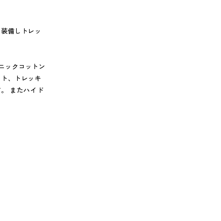
を装備しトレッ
ーガニックコットン
ント、トレッキ
。 またハイド
。