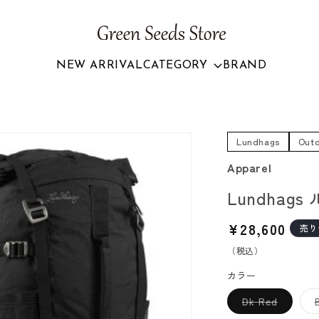
NEW ARRIVAL
CATEGORY
BRAND
Lundhags
Out
Apparel
Lundhags
通
¥28,600
売り
常
（税込）
価
カラー
格
バ
Dk Red
リ