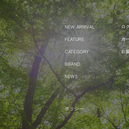
NEW ARRIVAL
ロ
FEATURE
カ
CATEGORY
お
BRAND
NEWS
ポリシー