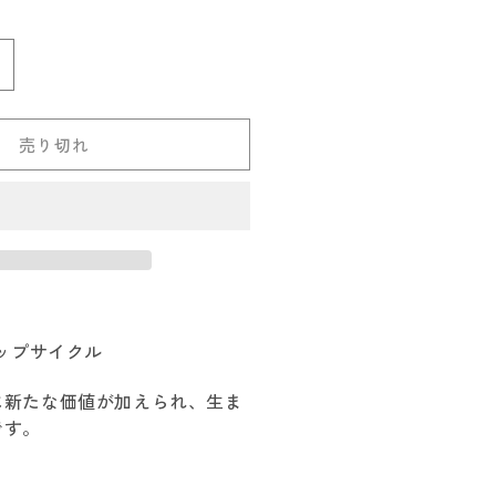
エ
ー
シ
ョ
ン
undhags
は
売
ル
り
切
ン
れ
売り切れ
ド
て
い
ハ
る
か
グ
販
売
ス
で
き
liiv
ま
8
せ
ん
の
ップサイクル
数
量
に新たな価値が加えられ、生ま
を
です。
増
や
す