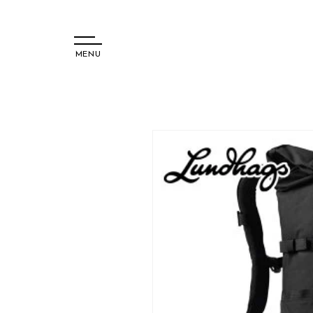
MENU
コンテ
ンツに
進む
商品情
報にス
キップ