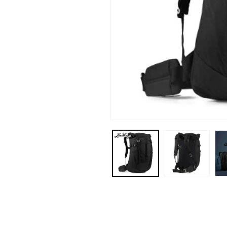
モ
ー
ダ
ル
で
メ
デ
ィ
ア