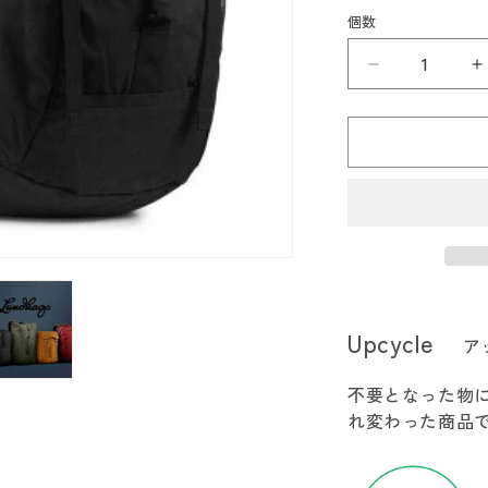
エ
ー
個数
シ
ョ
ン
Lundhags
L
は
売
ル
り
切
ン
れ
ド
て
い
ハ
る
か
グ
販
売
ス
で
き
Kliiv
K
ま
28
2
せ
ん
の
Upcycle
ア
数
量
不要となった物
を
れ変わった商品
減
ら
す