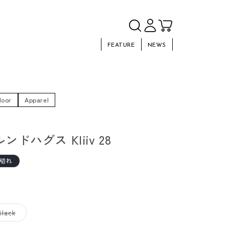
FEATURE
NEWS
door
Apparel
 ルンドハグス Kliiv 28
切れ
バ
Black
リ