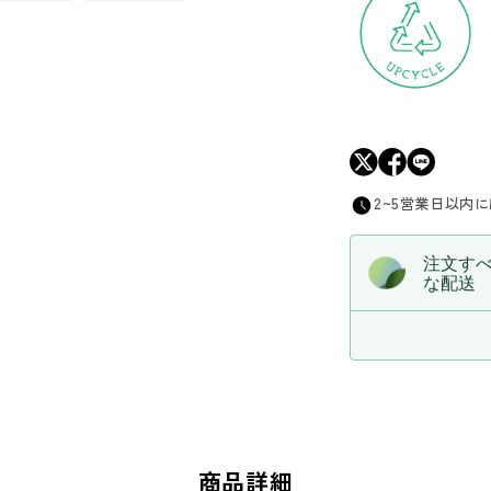
2~5営業日以内
注文す
な配送
商品詳細