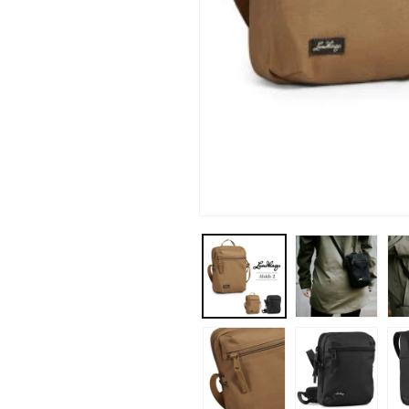
モ
ー
ダ
ル
で
メ
デ
ィ
ア