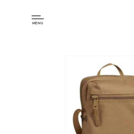
MENU
コンテ
ンツに
進む
商品情
報にス
キップ