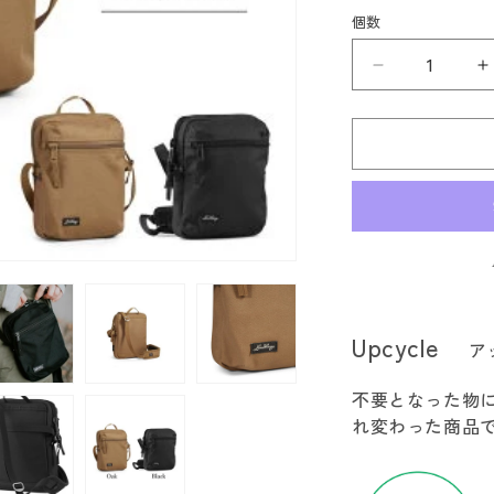
エ
ー
個数
シ
ョ
ン
Lundhags
L
は
売
ル
り
切
ン
れ
ド
て
い
ハ
る
か
グ
販
売
ス
で
き
Alokh
A
ま
2
2
せ
ん
の
Upcycle
ア
数
量
不要となった物
を
れ変わった商品
減
ら
す