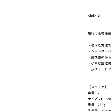
Alokh 2
旅行にも普段
・様々な方法
・ショルダー
・耐久性のあるL
・小さな整理
・広々とした
【スペック】
容量：2L
サイズ：H22cm
重量：262g
生産国：ベト