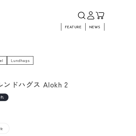
FEATURE
NEWS
el
Lundhags
 ルンドハグス Alokh 2
切れ
バ
ck
リ