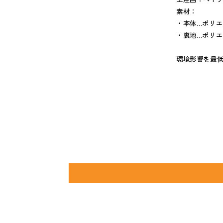
素材：
・本体…ポリ
・裏地…ポリエ
環境影響を最低