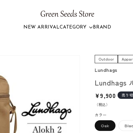
NEW ARRIVAL
CATEGORY
BRAND
Outdoor
Appar
Lundhags
Lundhags
通
¥9,900
売り
常
（税込）
価
カラー
格
バ
Oak
Bla
リ