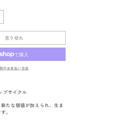
エ
ー
シ
ョ
ン
undhags
は
売
ル
り
切
ン
れ
売り切れ
ド
て
い
ハ
る
か
グ
販
売
ス
で
別のお支払い方法
き
lokh
ま
せ
ん
の
ップサイクル
数
量
に新たな価値が加えられ、生ま
を
です。
増
や
す