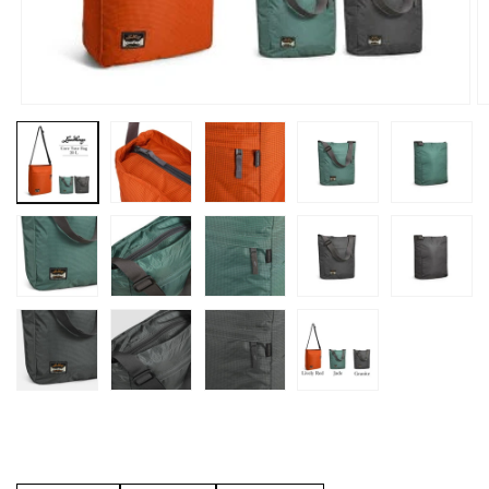
モ
ー
ダ
ル
で
メ
デ
ィ
ア
(1)
(
を
開
く