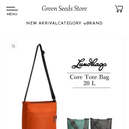
MENU
NEW ARRIVAL
CATEGORY
BRAND
コンテ
ンツに
商品情
進む
報にス
キップ