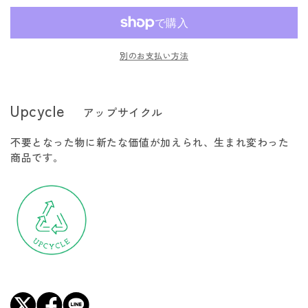
い
い
い
ハ
ハ
る
る
る
か
か
か
グ
グ
販
販
販
売
売
売
ス
ス
で
で
で
別のお支払い方法
き
き
き
Core
Core
ま
ま
ま
Tote
Tote
せ
せ
せ
ん
ん
ん
Bag
Bag
Upcycle
アップサイクル
20
20
の
の
不要となった物に新たな価値が加えられ、生まれ変わった
数
数
商品です。
量
量
を
を
減
増
ら
や
す
す