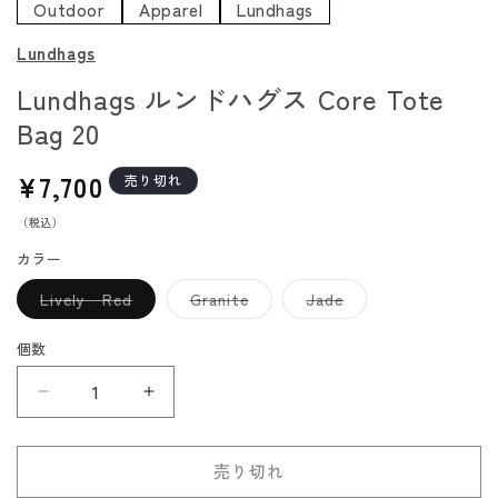
Outdoor
Apparel
Lundhags
Lundhags
Lundhags ルンドハグス Core Tote
Bag 20
通
¥7,700
売り切れ
常
（税込）
価
格
カラー
バ
バ
バ
Lively Red
Granite
Jade
リ
リ
リ
エ
エ
エ
ー
ー
ー
個数
シ
シ
シ
ョ
ョ
ョ
ン
ン
ン
Lundhags
Lundhags
は
は
は
売
売
売
ル
ル
り
り
り
切
切
切
ン
ン
れ
れ
れ
売り切れ
ド
ド
て
て
て