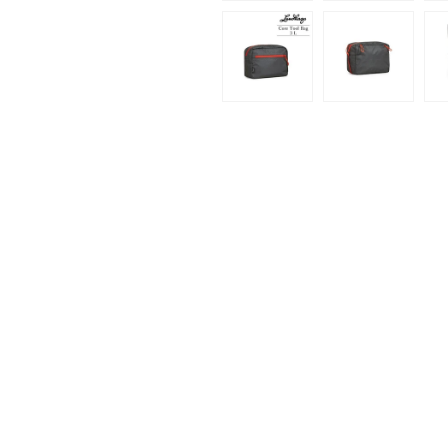
(1)
を
開
く