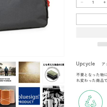
Lundhags
L
ル
ン
ド
ハ
グ
ス
Core
C
Tool
T
Bag
B
Upcycle
ア
3
3
の
不要となった物
数
れ変わった商品
量
を
減
ら
す