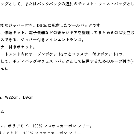
バッグとして、またはバックパックの追加のチェスト・ウェストバッグと
能なジッパー付き。DSGsに配慮したツールバッグです。
品、修理キット、電子機器などの細かいギアを整理してまとめるのに役立
セスできる、ジッパー付きメインエントランス。
スナー付きポケット。
ートメント内にオープンポケット2つとファスナー付きポケット1つ。
加して、ボディバッグやウェストバッグとして使用するためのループ付き(
ん)。
、W22cm、D9cm
ナム
ン、ポリアミド、100% フロオロカーボン フリー。
ポリアミド。 100% フロオロカーボン フリー。