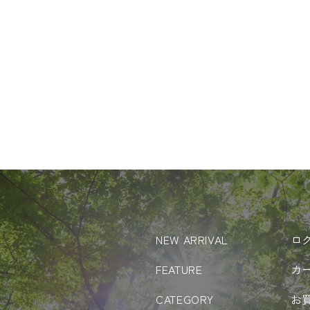
NEW ARRIVAL
ロ
FEATURE
カ
CATEGORY
お