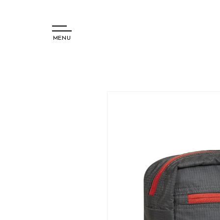
MENU
コンテ
ンツに
進む
商品情
報にス
キップ