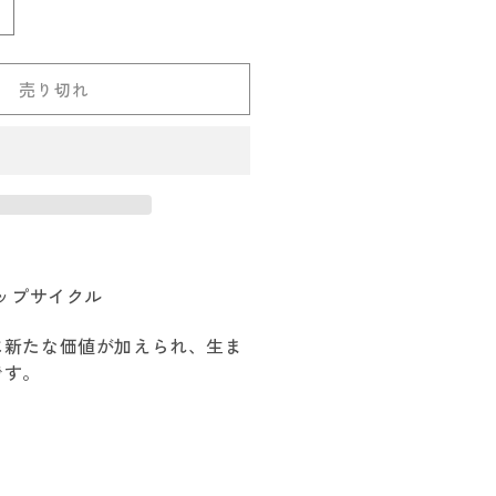
undhags
ル
ン
売り切れ
ド
ハ
グ
ス
ore
ool
ag
ップサイクル
の
に新たな価値が加えられ、生ま
数
です。
量
を
増
や
す