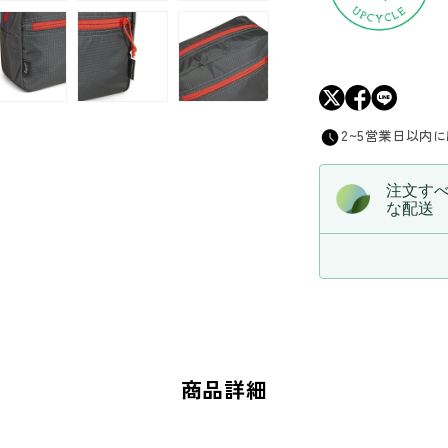
2~5営業日以内
注文す
な配送
商品詳細