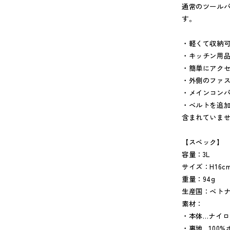
通常のツール
す。
・軽くて収納可
・キッチン用
・簡単にアク
・外側のファ
・メインコンパ
・ベルトを追
含まれていませ
【スペック】
容量：3L
サイズ：H16cm
重量：94g
生産国：ベト
素材：
・本体…ナイロ
・裏地…100%