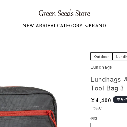
NEW ARRIVAL
CATEGORY
BRAND
Outdoor
Lund
Lundhags
Lundhag
Tool Bag 3
通
¥4,400
売り
常
（税込）
価
個数
格