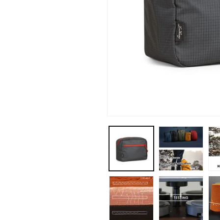
モ
ー
ダ
ル
で
メ
デ
ィ
ア