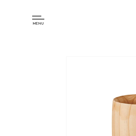
MENU
コンテ
ンツに
進む
商品情
報にス
キップ