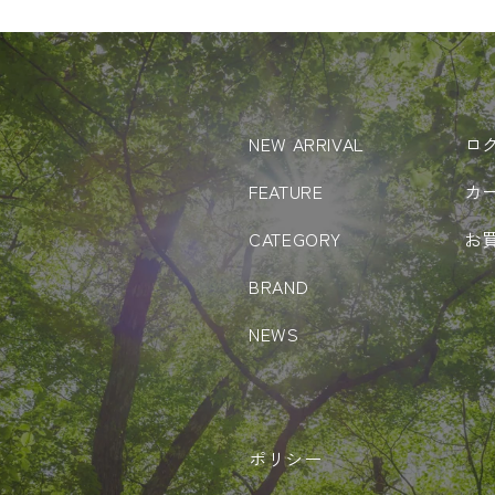
NEW ARRIVAL
ロ
FEATURE
カ
CATEGORY
お
BRAND
NEWS
ポリシー