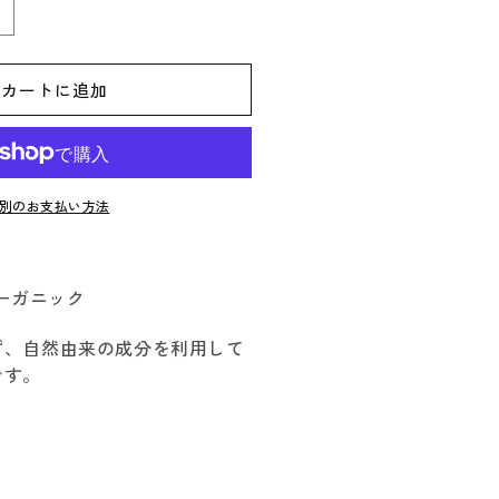
大
館
工
カートに追加
芸
社
曲
げ
別のお支払い方法
わ
っ
ぱ
ーガニック
ぐ
い
ず、自然由来の成分を利用して
呑
です。
み
の
数
量
を