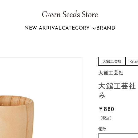
NEW ARRIVAL
CATEGORY
BRAND
大館工芸社
Kitc
大館工芸社
大館工芸社
み
通
¥880
常
（税込）
価
個数
格