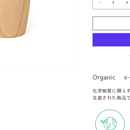
大
館
工
芸
社
曲
げ
わ
っ
ぱ
Organic
オ
ぐ
い
化学物質に頼ら
呑
生産された商品
み
の
数
量
を