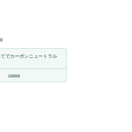
増
や
す
荷
べてでカーボンニュートラル
詳細情報