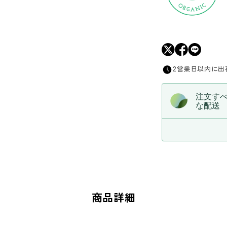
減
ら
す
2営業日以内に出
注文す
な配送
商品詳細