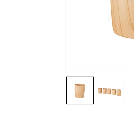
モ
ー
ダ
ル
で
メ
デ
ィ
ア