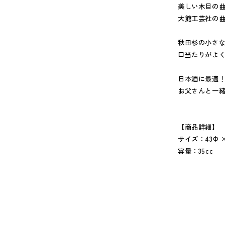
美しい木目の曲
大館工芸社の
秋田杉の小さ
口当たりがよ
日本酒に最適
お父さんと一
【商品詳細】
サイズ：43Ф ×
容量：35cc