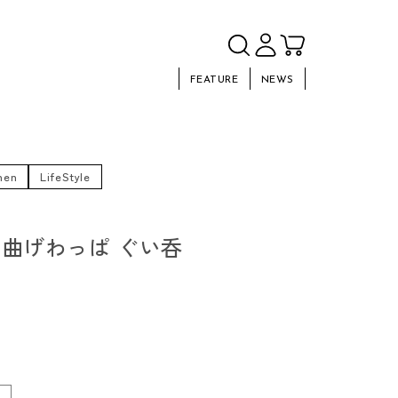
FEATURE
NEWS
hen
LifeStyle
 曲げわっぱ ぐい呑