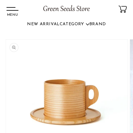
MENU
NEW ARRIVAL
CATEGORY
BRAND
コンテ
ンツに
商品情
進む
報にス
キップ