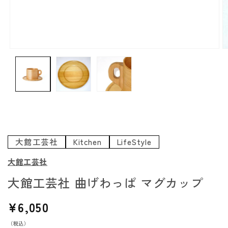
モ
ー
ダ
ル
で
メ
デ
ィ
ア
大館工芸社
Kitchen
LifeStyle
(1)
(
を
大館工芸社
開
大館工芸社 曲げわっぱ マグカップ
く
通
¥6,050
常
（税込）