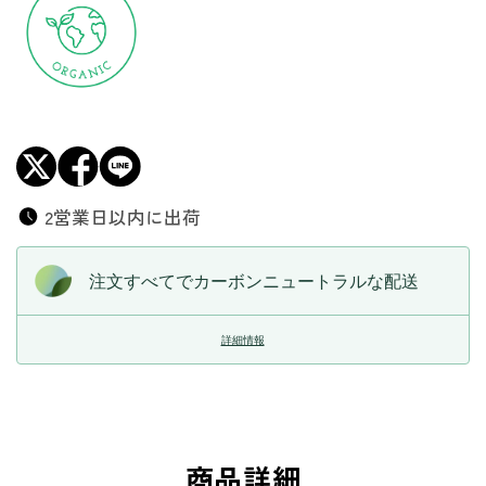
の
の
数
数
量
量
を
を
減
増
ら
や
す
す
2営業日以内に出荷
注文すべてでカーボンニュートラルな配送
詳細情報
商品詳細