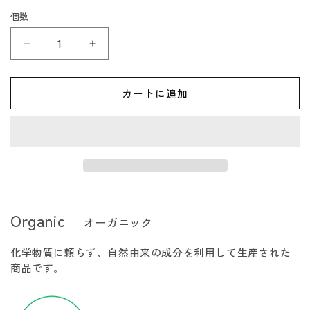
価
格
個数
大
大
館
館
工
工
カートに追加
芸
芸
社
社
曲
曲
げ
げ
わ
わ
っ
っ
ぱ
ぱ
Organic
オーガニック
マ
マ
グ
グ
化学物質に頼らず、自然由来の成分を利用して生産された
カ
カ
商品です。
ッ
ッ
プ
プ