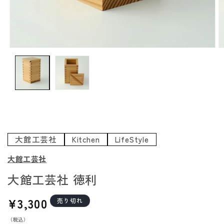
モ
ー
ダ
ル
で
メ
デ
ィ
ア
大館工芸社
Kitchen
LifeStyle
(1)
(
を
大館工芸社
開
大館工芸社 徳利
く
通
¥3,300
売り切れ
常
（税込）