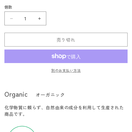
価
格
個数
大
大
館
館
工
工
売り切れ
芸
芸
社
社
徳
徳
利
利
別のお支払い方法
の
の
数
数
量
量
Organic
オーガニック
を
を
減
増
化学物質に頼らず、自然由来の成分を利用して生産された
ら
や
商品です。
す
す