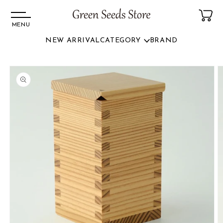
MENU
NEW ARRIVAL
CATEGORY
BRAND
コンテ
ンツに
商品情
進む
報にス
キップ