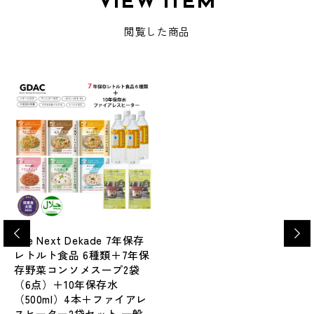
VIEW ITEM
閲覧した商品
The Next Dekade 7年保存
レトルト食品 6種類＋7年保
存野菜コンソメスープ2袋
（6点）＋10年保存水
（500ml）4本＋ファイアレ
スヒーター2袋セット 一般