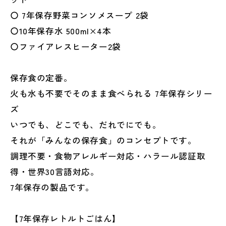
ア
ア
〇 7年保存野菜コンソメスープ 2袋
レ
レ
〇10年保存水 500ml×4本
ス
ス
〇ファイアレスヒーター2袋
ヒ
ヒ
ー
ー
タ
タ
保存食の定番。
ー
ー
火も水も不要でそのまま食べられる 7年保存シリー
2
2
ズ
袋
袋
いつでも、どこでも、だれでにでも。
セ
セ
ッ
ッ
それが「みんなの保存食」のコンセプトです。
ト
ト
調理不要・食物アレルギー対応・ハラール認証取
一
一
得・世界30言語対応。
般
般
7年保存の製品です。
社
社
団
団
法
法
【7年保存レトルトごはん】