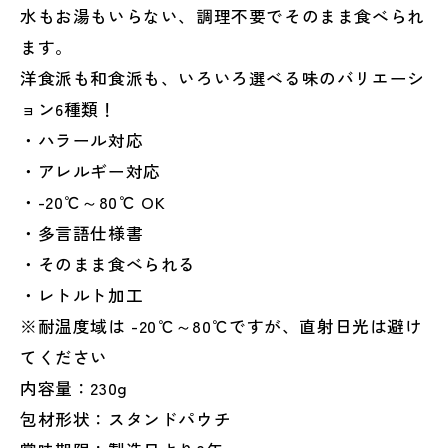
人
人
水もお湯もいらない、調理不要でそのまま食べられ
防
防
ます。
災
災
安
安
洋食派も和食派も、いろいろ選べる味のバリエーシ
全
全
ョン6種類！
協
協
・ハラール対応
会
会
・アレルギー対応
災
災
害
害
・-20℃～80℃ OK
食
食
・多言語仕様書
大
大
・そのまま食べられる
賞
賞
・レトルト加工
©
©
日
日
※耐温度域は -20℃～80℃ですが、直射日光は避け
本
本
てください
ア
ア
内容量：230g
ジ
ジ
包材形状：スタンドパウチ
ア
ア