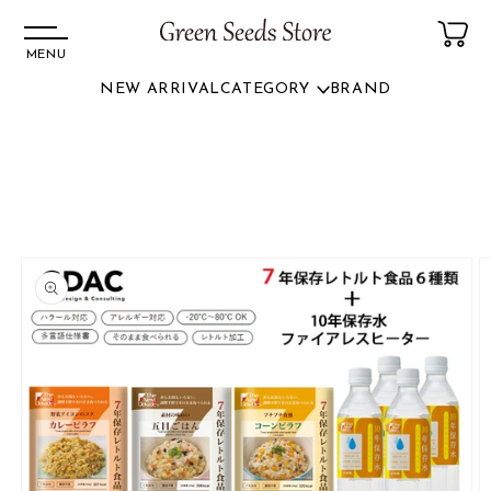
MENU
NEW ARRIVAL
CATEGORY
BRAND
コンテ
ンツに
商品情
進む
報にス
キップ