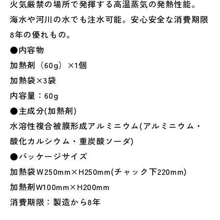
火気厳禁の場所で発揮する高温蒸気の発熱性能。
海水や河川の水でも注水可能。安心安全な消費期限
8年の優れもの。
●内容物
加熱剤（60g）×1個
加熱袋×3袋
内容量：60g
●主成分(加熱剤)
水溶性複合被膜形成アルミニウム(アルミニウム・
酸化カルシウム・重炭酸ソーダ)
●パッケージサイズ
加熱袋Ｗ250mm×H250mm(チャック下220mm)
加熱剤W100mm×H200mm
消費期限：製造から8年