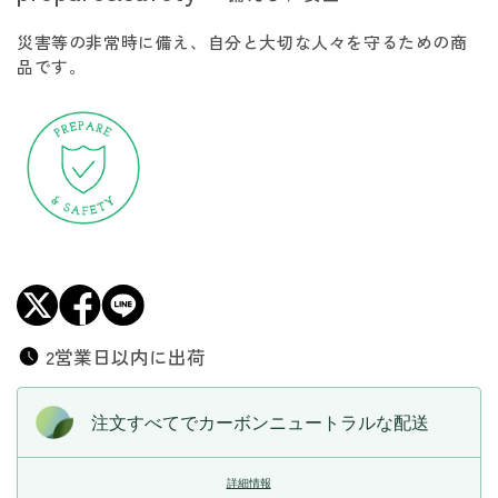
食
食
災害等の非常時に備え、自分と大切な人々を守るための商
品
品
品です。
6
6
種
種
類
類
＋
＋
7
7
年
年
保
保
存
存
野
野
菜
菜
コ
コ
2営業日以内に出荷
ン
ン
ソ
ソ
注文すべてでカーボンニュートラルな配送
メ
メ
ス
ス
詳細情報
ー
ー