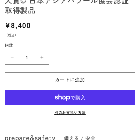
大賞© 日本アジアハラール協会認証
取得製品
通
¥8,400
常
（税込）
価
格
個数
The
The
Next
Next
Dekade
Dekade
カートに追加
7
7
年
年
保
保
存
存
別のお支払い方法
レ
レ
ト
ト
ル
ル
prepare&safety
備える / 安全
ト
ト