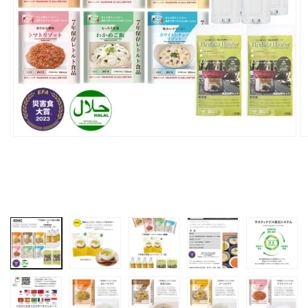
モ
ー
ダ
ル
で
メ
デ
ィ
ア
(1)
(
を
開