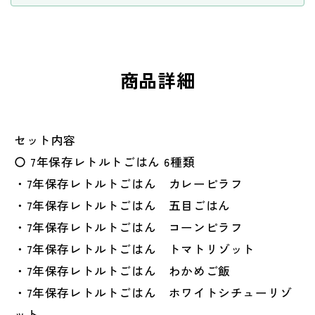
プ
プ
2
2
袋
袋
（6
（6
商品詳細
点）
点）
＋
＋
10
10
年
年
セット内容
保
保
〇 7年保存レトルトごはん 6種類
存
存
・7年保存レトルトごはん カレーピラフ
水
水
・7年保存レトルトごはん 五目ごはん
（500ml）
（500ml）
4
4
・7年保存レトルトごはん コーンピラフ
本
本
・7年保存レトルトごはん トマトリゾット
＋
＋
・7年保存レトルトごはん わかめご飯
フ
フ
・7年保存レトルトごはん ホワイトシチューリゾ
ァ
ァ
イ
イ
ット