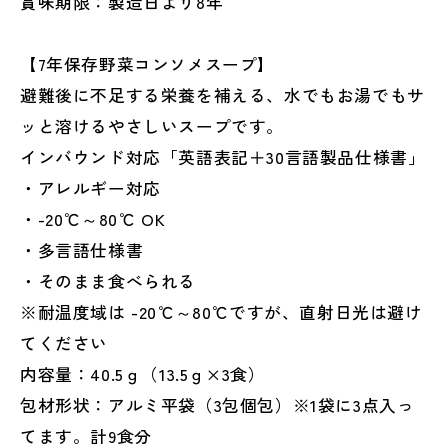
賞味期限：製造日より8年
ハ
ハ
ラ
ラ
ー
ー
【7年保存野菜コンソメスープ】
ル
ル
避難後に不足する栄養を補える、水でもお湯でもサ
協
協
ッと溶けるやさしいスープです。
会
会
認
認
インバウンド対応「英語表記＋30言語製品仕様書」
証
証
・アレルギー対応
取
取
・-20℃～80℃ OK
得
得
・多言語仕様書
製
製
品
品
・そのまま食べられる
の
の
※耐温度域は -20℃～80℃ですが、直射日光は避け
数
数
てください
量
量
内容量：40.5ｇ（13.5ｇ×3食）
を
を
減
増
包材形状：アルミ平袋（3包個包）※1袋に3点入っ
ら
や
てます。計9食分