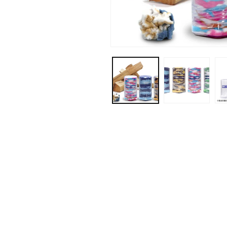
モ
ー
ダ
ル
で
メ
デ
ィ
ア
(1)
を
開
く