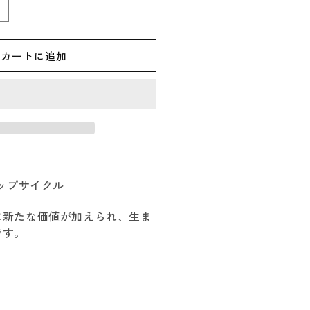
HE
AGIC
OUR
カートに追加
ザ
マ
ジ
ッ
ク
ア
ワ
ップサイクル
ー
今
に新たな価値が加えられ、生ま
治
です。
の
ホ
コ
リ
の