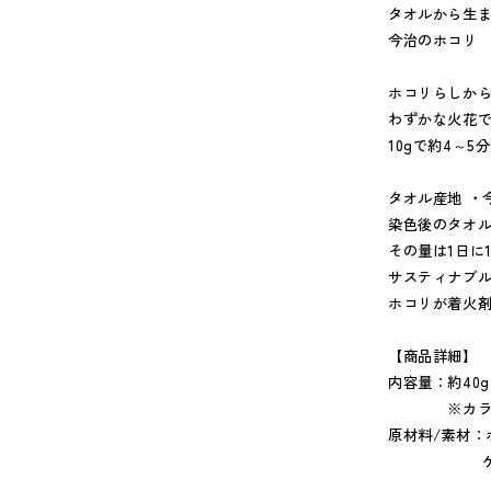
タオルから生
今治のホコリ
ホコリらしか
わずかな火花
10gで約4～5
タオル産地 ・
染色後のタオ
その量は1日に
サスティナブ
ホコリが着火
【商品詳細】
内容量：約40g
※カラーは
原材料/素材：
ケース・