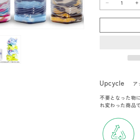
THE
T
MAGIC
M
HOUR
H
ザ
マ
ジ
ッ
ク
ア
ワ
Upcycle
ア
ー
今
不要となった物
治
れ変わった商品
の
ホ
コ
リ
の