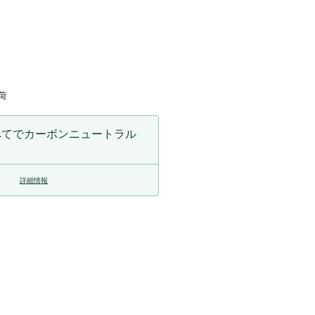
数
量
を
増
や
荷
す
べてでカーボンニュートラル
詳細情報