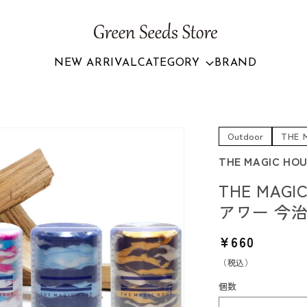
NEW ARRIVAL
CATEGORY
BRAND
Outdoor
THE 
THE MAGIC HO
THE MAG
アワー 今
通
¥660
常
（税込）
価
個数
格