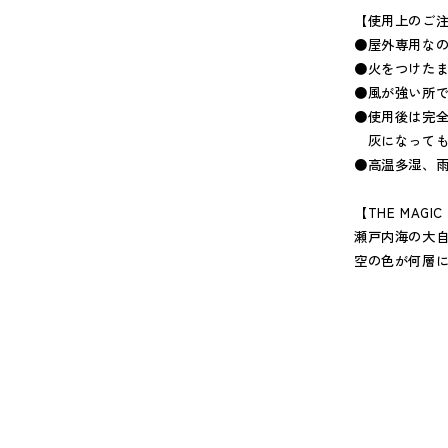
【使用上のご
●屋外専用な
●火をつけた
●風が強い所
●使用後は完
灰になっても
●高温多湿、
【THE MAGI
瀬戸内海の大
空の色が何層