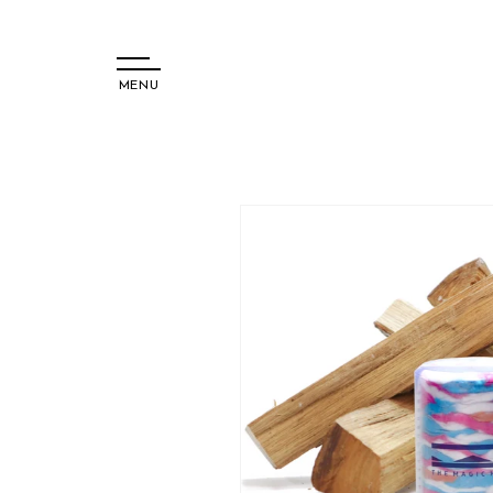
MENU
コンテ
ンツに
進む
商品情
報にス
キップ