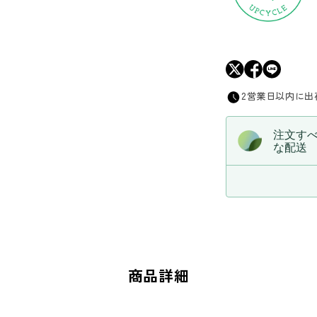
数
量
を
減
ら
2営業日以内に出
す
注文す
な配送
商品詳細