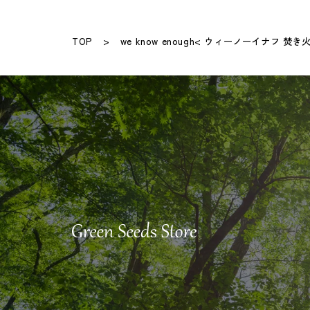
TOP
we know enough< ウィーノーイナフ 焚き