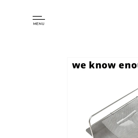
MENU
コンテ
ンツに
進む
商品情
報にス
キップ