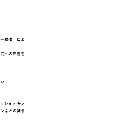
イヤー構造」によ
草花への影響を
しい。
メッシュと灰受
ブンなどの焚き