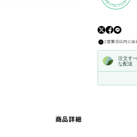
を
減
ら
す
2営業日以内に出
注文す
な配送
商品詳細