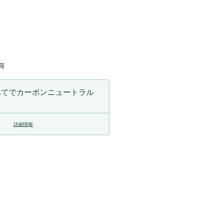
を
増
や
す
荷
べてでカーボンニュートラル
詳細情報