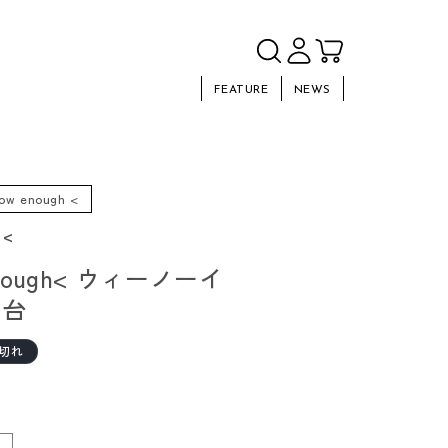
FEATURE
NEWS
ow enough <
 <
enough< ウィーノーイ
火台
切れ