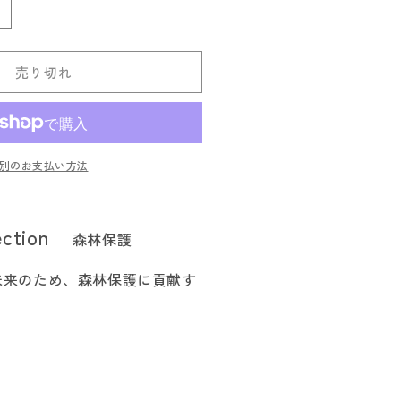
e
now
nough&lt;
売り切れ
ウ
ィ
ー
ノ
別のお支払い方法
ー
イ
ナ
ection
森林保護
フ
焚
未来のため、森林保護に貢献す
き
火
台
の
数
量