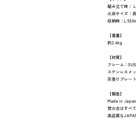
組み立て時： L5
火床サイズ：長手
収納時：L:550
【重量】
約2.4kg
【材質】
フレーム：SUS3
ステンレスメッシュ
灰受けプレート
【製造】
Made in Japa
焚火台はすべ
高品質なJAP