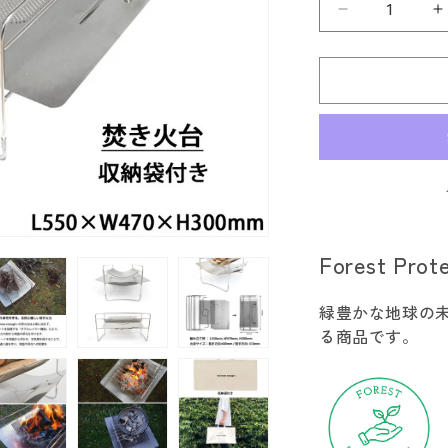
we
w
know
k
enough&lt;
e
ウ
ィ
ー
ノ
ー
イ
ナ
Forest Prot
フ
焚
緑豊かな地球の
き
る商品です。
火
台
の
数
量