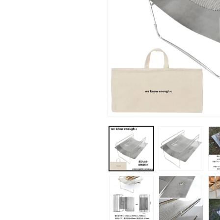
モ
ー
ダ
ル
で
メ
デ
ィ
ア