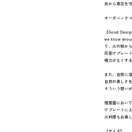
炎から草花を
オーガニック
【Good Desig
we know
り、火の粉か
灰受けプレー
極力少なくす
また、自然に
自然の美しさ
そういう想いが
強度面において
けプレートに
火料理もお楽
【サイズ】