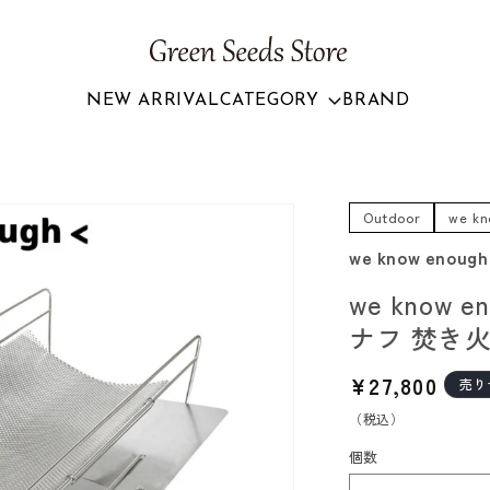
NEW ARRIVAL
CATEGORY
BRAND
Outdoor
we kn
we know enough
we know 
ナフ 焚き
通
¥27,800
売り
常
（税込）
価
個数
格