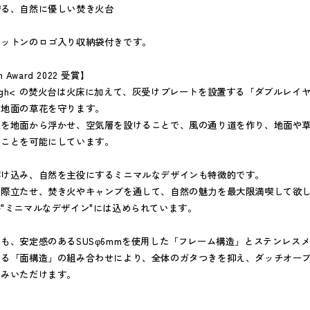
守る、自然に優しい焚き火台
コットンのロゴ入り収納袋付きです。
n Award 2022 受賞】
 enough< の焚火台は火床に加えて、灰受けプレートを設置する「ダブルレ
ら地面の草花を守ります。
トを地面から浮かせ、空気層を設けることで、風の通り道を作り、地面や
ることを可能にしています。
溶け込み、自然を主役にするミニマルなデザインも特徴的です。
を際立たせ、焚き火やキャンプを通して、自然の魅力を最大限満喫して欲
"ミニマルなデザイン"には込められています。
も、安定感のあるSUSφ6mmを使用した「フレーム構造」とステンレス
よる「面構造」の組み合わせにより、全体のガタつきを抑え、ダッチオー
しみいただけます。