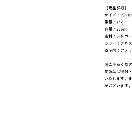
【商品詳細】
サイズ：15×8×
重量：74g
容量：266ml
素材：シリコ
カラー：フロス
原産国：アメ
※ご注意くだ
本製品は密封
いたします。
がございます