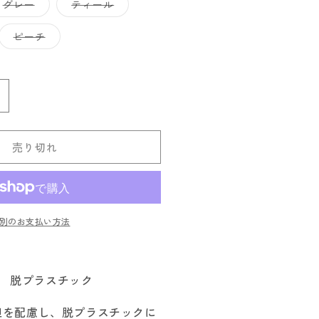
バ
バ
グレー
ティール
リ
リ
エ
エ
ー
ー
バ
ピーチ
シ
シ
リ
ョ
ョ
エ
ン
ン
ー
は
は
シ
売
売
ョ
り
り
ン
IPTOP
切
切
は
れ
れ
売
ジ
て
て
り
い
い
切
ッ
る
る
れ
売り切れ
か
か
プ
て
販
販
い
ト
売
売
る
で
で
か
ッ
き
き
販
ま
ま
売
プ
せ
せ
で
別のお支払い方法
ん
ん
き
シ
ま
ョ
せ
ん
ー
脱プラスチック
ト
カ
担を配慮し、脱プラスチックに
ッ