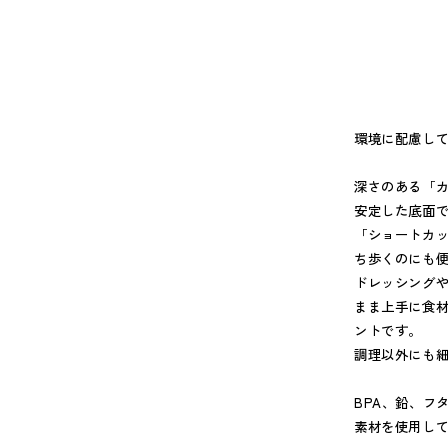
環境に配慮し
深さのある「
安定した底面
「ショートカ
ち歩くのにも
ドレッシング
まま上手に食
ントです。
調理以外にも
BPA、鉛、フ
素材を使用し