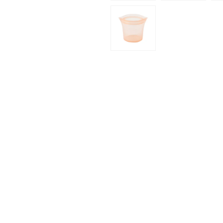
(1)
を
開
く