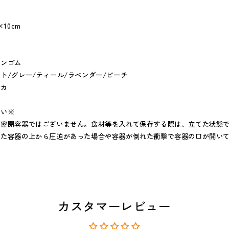
10cm
ーンゴム
ト/グレー/ティール/ラベンダー/ピーチ
リカ
さい※
・密閉容器ではございません。食材等を入れて保存する際は、立てた状態
また容器の上から圧迫があった場合や容器が倒れた衝撃で容器の口が開い
。
カスタマーレビュー