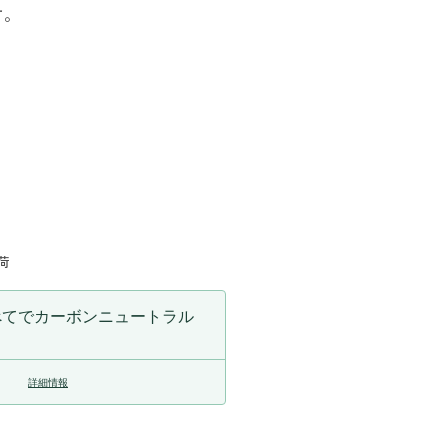
す。
プ
の
数
量
を
増
や
す
荷
べてでカーボンニュートラル
詳細情報