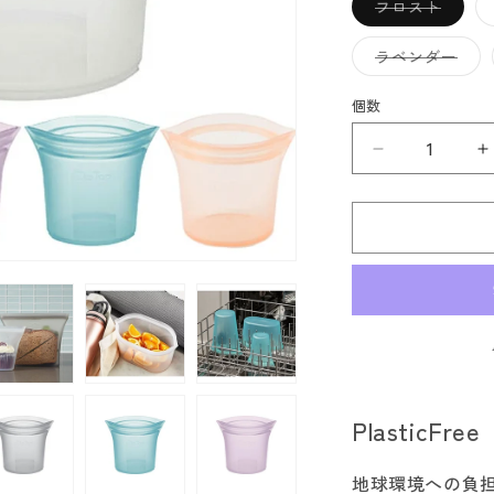
バ
フロスト
リ
エ
ー
バ
ラベンダー
シ
リ
ョ
エ
ン
ー
個数
は
シ
売
ョ
り
ン
ZIPTOP
Z
切
は
れ
売
ジ
て
り
い
切
ッ
る
れ
か
プ
て
販
い
ト
売
る
で
か
ッ
き
販
ま
売
プ
せ
で
ん
き
シ
ま
ョ
せ
ん
ー
PlasticFree
ト
カ
地球環境への負
ッ