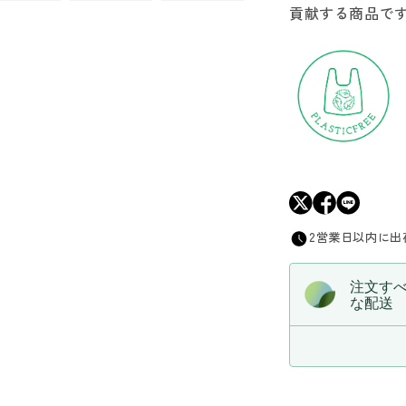
貢献する商品で
プ
の
数
量
を
減
ら
す
2営業日以内に出
注文す
な配送