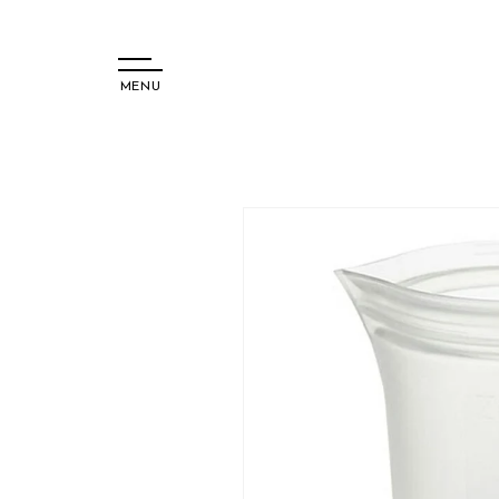
MENU
コンテ
ンツに
進む
商品情
報にス
キップ