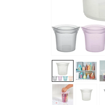
モ
ー
ダ
ル
で
メ
デ
ィ
ア