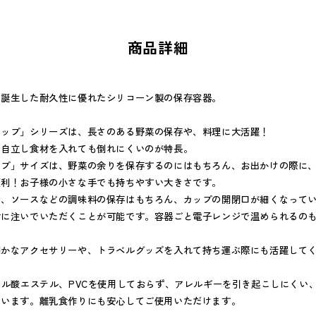
商品詳細
て誕生した耐久性に優れたシリコーン製の保存容器。
カップ」シリーズは、長さのある野菜の保存や、料理に大活躍！
で自立し食材を入れても倒れにくいのが特長。
ップ」サイズは、野菜の余りを保存するのにはもちろん、お出かけの際に
便利！お子様の小さな手でも持ちやすい大きさです。
や、ソースなどの調味料の保存はもちろん、カップの開閉口が細くなって
材に注いでいただくことが可能です。容器ごと電子レンジで温められるの
細かなアクセサリーや、トラベルグッズを入れて持ち運ぶ際にも活躍して
タル酸エステル、PVCを使用しておらず、アレルギーを引き起こしにくい
ています。離乳食作りにも安心してご使用いただけます。