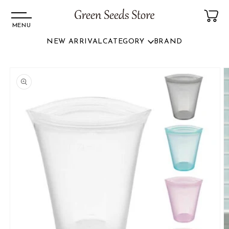
MENU
NEW ARRIVAL
CATEGORY
BRAND
コンテ
ンツに
商品情
進む
報にス
キップ