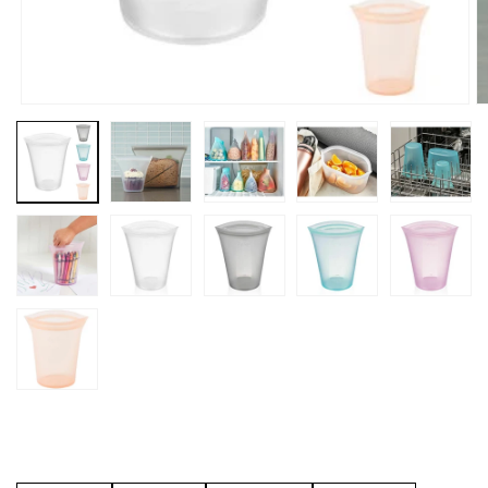
モ
ー
ダ
ル
で
メ
デ
ィ
ア
(1)
(
を
開
く