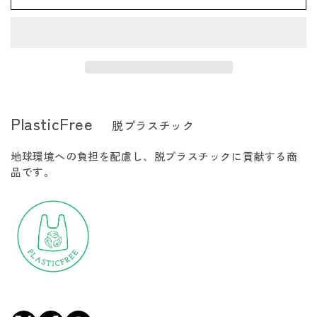
プ
プ
て
て
い
い
ト
ト
る
る
か
か
ッ
ッ
販
販
売
売
プ
プ
で
で
き
き
カ
カ
ま
ま
ッ
ッ
せ
せ
ん
ん
プ
プ
PlasticFree
脱プラスチック
Ｌ
Ｌ
の
の
地球環境への負担を配慮し、脱プラスチックに貢献する商
数
数
品です。
量
量
を
を
減
増
ら
や
す
す