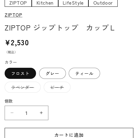
ZIPTOP
Kitchen
LifeStyle
Outdoor
ZIPTOP
ZIPTOP ジップトップ カップＬ
通
¥2,530
常
（税込）
価
格
カラー
フロスト
グレー
ティール
バ
バ
ラベンダー
ピーチ
リ
リ
エ
エ
ー
ー
個数
シ
シ
ョ
ョ
ン
ン
ZIPTOP
ZIPTOP
は
は
売
売
ジ
ジ
り
り
切
切
ッ
ッ
れ
れ
カートに追加