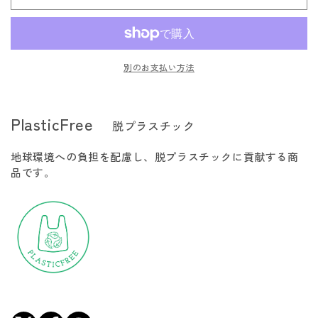
プ
プ
て
て
販
販
販
い
い
ト
ト
売
売
売
る
る
で
で
で
か
か
ッ
ッ
き
き
き
販
販
ま
ま
ま
売
売
プ
プ
せ
せ
せ
で
で
別のお支払い方法
ん
ん
ん
き
き
デ
デ
ま
ま
ィ
ィ
せ
せ
ん
ん
ッ
ッ
PlasticFree
脱プラスチック
シ
シ
ュ
ュ
地球環境への負担を配慮し、脱プラスチックに貢献する商
M
M
品です。
の
の
数
数
量
量
を
を
減
増
ら
や
す
す