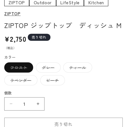
ZIPTOP
Outdoor
LifeStyle
Kitchen
ZIPTOP
ZIPTOP ジップトップ ディッシュ M
通
¥2,750
売り切れ
常
（税込）
価
格
カラー
バ
バ
バ
フロスト
グレー
ティール
リ
リ
リ
エ
エ
エ
ー
ー
ー
バ
バ
ラベンダー
ピーチ
シ
シ
シ
リ
リ
ョ
ョ
ョ
エ
エ
ン
ン
ン
ー
ー
個数
は
は
は
シ
シ
売
売
売
ョ
ョ
り
り
り
ン
ン
ZIPTOP
ZIPTOP
切
切
切
は
は
れ
れ
れ
売
売
ジ
ジ
て
て
て
り
り
い
い
い
切
切
ッ
ッ
る
る
る
れ
れ
売り切れ
か
か
か