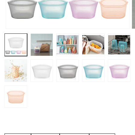
モ
ー
ダ
ル
で
メ
デ
ィ
ア
(1)
(
を
開
く