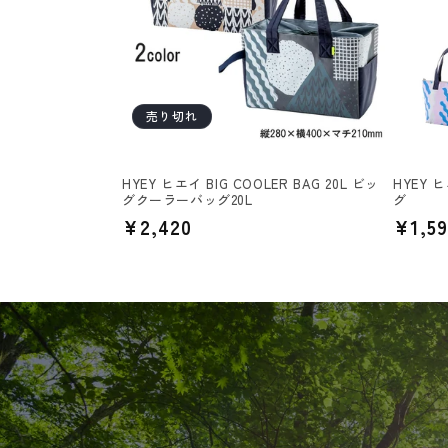
ン
:
売り切れ
HYEY ヒエイ BIG COOLER BAG 20L ビッ
HYEY 
グクーラーバッグ20L
グ
通
¥2,420
通
¥1,59
常
常
価
価
格
格