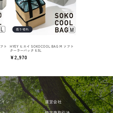
売り切れ
ソフト
HYEY ヒエイ SOKOCOOL BAG M ソフト
クーラーバック 6.5L
通
¥2,970
常
価
格
グイン
運営会社
ート
特定商取引法