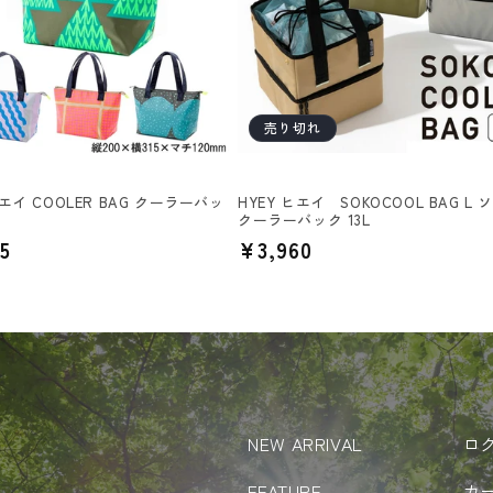
売り切れ
ヒエイ COOLER BAG クーラーバッ
HYEY ヒエイ SOKOCOOL BAG L 
クーラーバック 13L
5
通
¥3,960
常
価
格
NEW ARRIVAL
ロ
FEATURE
カ