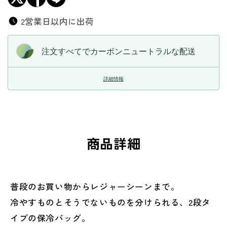
減
増
ら
や
2営業日以内に出荷
す
す
注文すべてでカーボンニュートラルな配送
詳細情報
商品詳細
普段のお買い物からレジャーシーンまで。
冷やすものとそうでないものを分けられる、2段タ
イプの保冷バッグ。