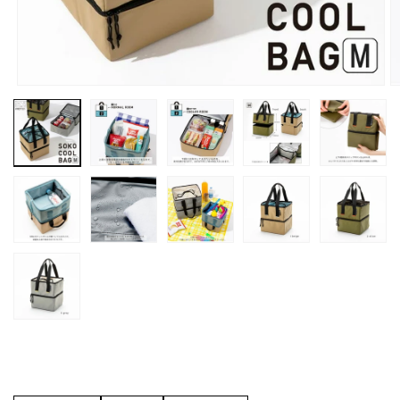
モ
ー
ダ
ル
で
メ
デ
ィ
ア
(1)
(
を
開
く