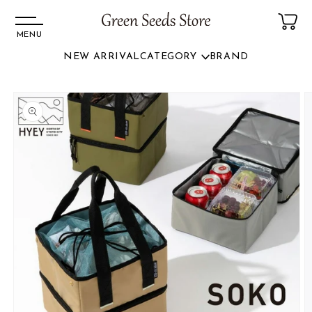
MENU
NEW ARRIVAL
CATEGORY
BRAND
コンテ
ンツに
商品情
進む
報にス
キップ