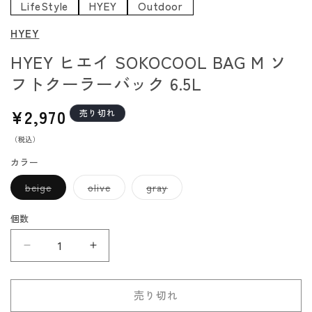
LifeStyle
HYEY
Outdoor
HYEY
HYEY ヒエイ SOKOCOOL BAG M ソ
フトクーラーバック 6.5L
通
¥2,970
売り切れ
常
（税込）
価
格
カラー
バ
バ
バ
beige
olive
gray
リ
リ
リ
エ
エ
エ
ー
ー
ー
個数
シ
シ
シ
ョ
ョ
ョ
ン
ン
ン
HYEY
HYEY
は
は
は
売
売
売
ヒ
ヒ
り
り
り
切
切
切
エ
エ
れ
れ
れ
売り切れ
イ
イ
て
て
て