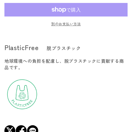
い
い
い
SOKOCOOL
SOKOCOOL
る
る
る
か
か
か
BAG
BAG
販
販
販
売
売
売
M
M
で
で
で
別のお支払い方法
き
き
き
ソ
ソ
ま
ま
ま
フ
フ
せ
せ
せ
ん
ん
ん
ト
ト
PlasticFree
脱プラスチック
ク
ク
ー
ー
地球環境への負担を配慮し、脱プラスチックに貢献する商
ラ
ラ
品です。
ー
ー
バ
バ
ッ
ッ
ク
ク
6.5L
6.5L
の
の
数
数
量
量
を
を